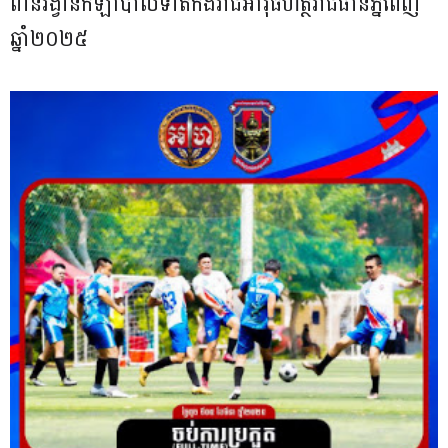
ពានរង្វាន់កីឡាបាល់ទាត់កងរាជអាវុធហត្ថរាជធានីភ្នំពេញ
ឆ្នាំ២០២៥