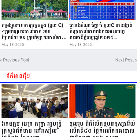
កម្រងរូបភាពការប្រកួតក្នុង (ពូល C)
តារាងចំណាត់ថ្នាក់ ពូលC ពានរង្វាន់
-ក្រុមកីឡាករបាល់ទាត់ អហ
កីឡាបាល់ទាត់កងរាជអាវុធហត្ថ
ព្រែកជ័យ vs ក្រុមកីឡាករបាល់ទាត់
រាជធានីភ្នំពេញឆ្នាំ២០២៥...
អហ គ្រុឌជ័យ -ក្រុមកីឡាករបាល់ទាត់
May 13, 2025
May 13, 2025
អហ ពោធិសែនជ័យ vs ក្រុមកីឡាក
របាល់ទាត់ អហ រាជគ្រុឌ ថ្ងៃទី១៣ ខែ
Previous Post
Next Post
ឧសភា ឆ្នាំ២០២៥...
ព័ត៌មានថ្មីៗ
ឯកឧត្តម នេត្រ ភក្ត្រា រដ្ឋមន្ត្រី
ចូលរួម ពិធីរំលឹកខួបអនុស្សាវរីយ៍
ក្រសួងព័ត៌មាន នៅរសៀល
លើកទី៨០ ថ្ងៃកំណើតនគរបាល