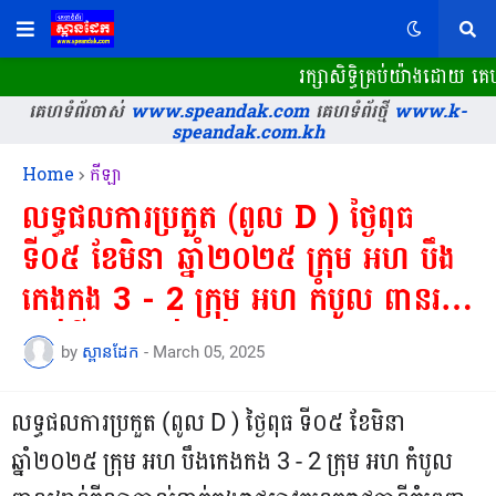
រក្សាសិទ្ធិគ្រប់យ៉ាងដោយ 
គេហទំព័រចាស់
www.speandak.com
គេហទំព័រថ្មី
www.k-
speandak.com.kh
Home
កីឡា
លទ្ធផលការប្រកួត (ពូល D ) ថ្ងៃពុធ
ទី០៥ ខែមិនា ឆ្នាំ២០២៥ ក្រុម អហ បឹង
កេងកង 3 - 2 ក្រុម អហ កំបូល ពានរ
ង្វាន់កីឡាបាល់ទាត់កងរាជអាវុធហត្ថ
by
ស្ពានដែក
-
March 05, 2025
រាជធានីភ្នំពេញឆ្នាំ២០២៥...
លទ្ធផលការប្រកួត (ពូល D ) ថ្ងៃពុធ ទី០៥ ខែមិនា
ឆ្នាំ២០២៥ ក្រុម អហ បឹងកេងកង 3 - 2 ក្រុម អហ កំបូល