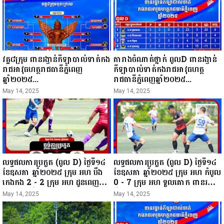
វគ្គ៨ក្រុម ពានរង្វាន់កីឡាបាល់ទាត់កង
តារាងចំណាត់ថ្នាក់ ពូលD ពានរង្វាន់
រាជអាវុធហត្ថរាជធានីភ្នំពេញ
កីឡាបាល់ទាត់កងរាជអាវុធហត្ថ
ឆ្នាំ២០២៥...
រាជធានីភ្នំពេញឆ្នាំ២០២៥...
May 14, 2025
May 14, 2025
លទ្ធផលការប្រកួត (ពូល D) ថ្ងៃទី១៤
លទ្ធផលការប្រកួត (ពូល D) ថ្ងៃទី១៤
ខែឧសភា ឆ្នាំ២០២៥ ក្រុម អហ បឹង
ខែឧសភា ឆ្នាំ២០២៥ ក្រុម អហ កំបូល
កេងកង 2 - 2 ក្រុម អហ ដូនពេញ
0 - 7 ក្រុម អហ ទួលគោក ពានរង្វាន់
ពានរង្វាន់កីឡាបាល់ទាត់កងរាជអាវុធ
កីឡាបាល់ទាត់កងរាជអាវុធហត្ថ
May 14, 2025
May 14, 2025
ហត្ថរាជធានីភ្នំពេញឆ្នាំ២០២៥...
រាជធានីភ្នំពេញឆ្នាំ២០២៥...