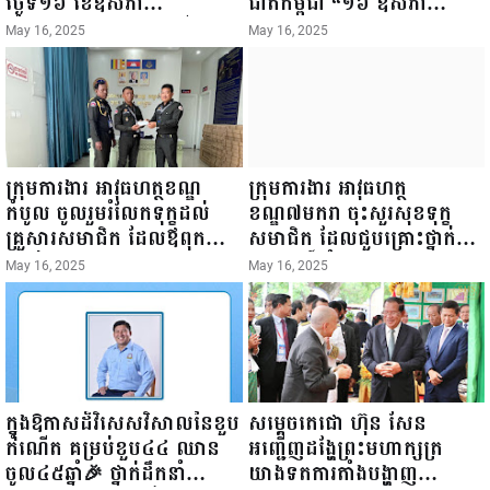
ថ្ងៃទី១៦ ខែឧសភា
ជាតិកម្ពុជា “១៦ ឧសភា
ឆ្នាំ២០២៥នេះ បានអញ្ជើញចុះ
១៩៤៥ ~ ១៦ ឧសភា
May 16, 2025
May 16, 2025
ធ្វើជំរឿនថ្នាក់ដឹកនាំមន្ត្រីរាជ
២០២៥”...
ការស៉ីវិល នៃក្រសួងព័ត៌មាន...
ក្រុមការងារ អាវុធហត្ថខណ្ឌ
ក្រុមការងារ អាវុធហត្ថ
កំបូល ចូលរួមរំលែកទុក្ខដល់
ខណ្ឌ៧មករា ចុះសួរសុខទុក្ខ
គ្រួសារសមាជិក ដែលឪពុកក្មេក
សមាជិក ដែលជួបគ្រោះថ្នាក់
របស់លោកទទួលមរណៈភាព!
ចរាចរណ៍ កំពុងសម្រាកព្យាបាល
May 16, 2025
May 16, 2025
នៅមន្ទីរពេទ្យ!
ក្នុងឱកាសដ៏វិសេសវិសាលនៃខួប
សម្តេចតេជោ ហ៊ុន សែន
កំណើត គម្រប់ខួប៤៤ ឈាន
អញ្ជើញដង្ហែព្រះមហាក្សត្រ
ចូល៤៥ឆ្នាំ🎉 ថ្នាក់ដឹកនាំ
យាងទតការតាំងបង្ហាញ