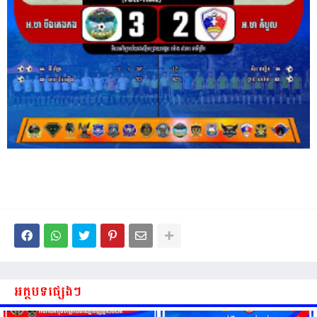
អត្ថបទផ្សេងៗ