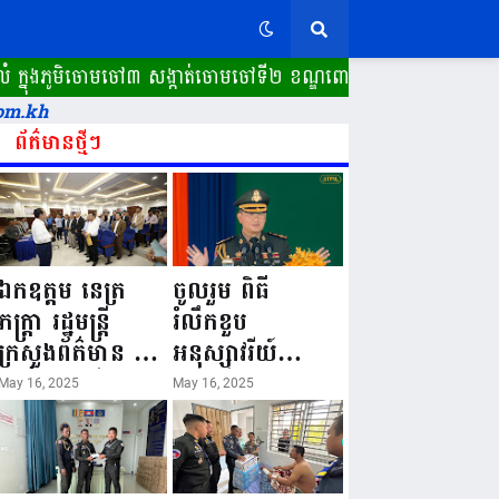
ុងភូមិចោមចៅ៣ សង្កាត់ចោមចៅទី២ ខណ្ឌពោធិ៍សែនជ័យ រាជធានីភ្នំពេ
om.kh
ព័ត៌មានថ្មីៗ
ឯកឧត្តម នេត្រ
ចូលរួម ពិធី
ភក្ត្រា រដ្ឋមន្ត្រី
រំលឹកខួប
ក្រសួងព័ត៌មាន នៅ
អនុស្សាវរីយ៍
រសៀលថ្ងៃទី១៦ ខែ
លើកទី៨០ ថ្ងៃ
May 16, 2025
May 16, 2025
ឧសភា
កំណើតនគរបាល
ឆ្នាំ២០២៥នេះ
ជាតិកម្ពុជា “១៦
បានអញ្ជើញចុះធ្វើ
ឧសភា ១៩៤៥ ~