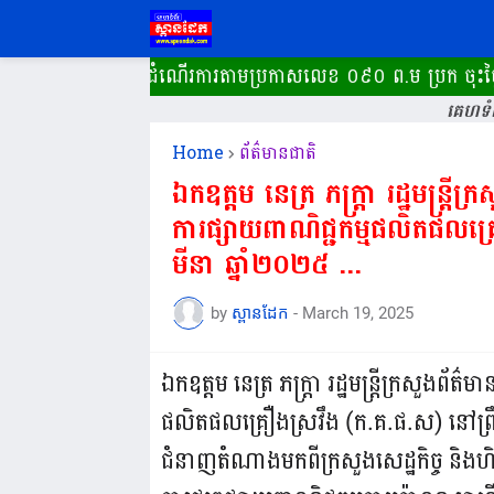
នដែក ដំណើរការ​តាមប្រកាសលេខ ០៩០ ព.ម ប្រក ចុះថ្ងៃទី០៥ ខែមីនា
គេហទំព
Home
ព័ត៌មានជាតិ
ឯកឧត្តម នេត្រ ភក្ត្រា រដ្ឋមន្ត្រី
ការផ្សាយពាណិជ្ជកម្មផលិតផលគ្រ
មីនា ឆ្នាំ២០២៥ ...
by
ស្ពានដែក
-
March 19, 2025
ឯកឧត្តម នេត្រ ភក្ត្រា រដ្ឋមន្ត្រីក្រសួងព័
ផលិតផលគ្រឿងស្រវឹង (ក.គ.ផ.ស) នៅព្រឹកថ្
ជំនាញតំណាងមកពីក្រសួងសេដ្ឋកិច្ច និងហិរញ្ញ