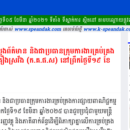
 ឆ្នាំ២០២១ ទីតាំង ទីស្នាក់ការ ស្ថិតនៅ តាមបណ្តោយផ្លូវលំ ក្ន
័រចាស់
www.speandak.com
គេហទំព័រថ្មី
www.k-speandak.c
ក្រសួងព័ត៌មាន និងជាប្រធានក្រុមការងារគ្រប់គ្រង
ឿងស្រវឹង (ក.គ.ផ.ស) នៅព្រឹកថ្ងៃទី១៩ ខែ
ត៌មាន និងជាប្រធានក្រុមការងារគ្រប់គ្រងការផ្សាយពាណិជ្ជកម្ម
ងៃទី១៩ ខែមីនា ឆ្នាំ២០២៥ បានជួបប្រជុំជាមួយមន្ត្រី
វត្ថុ និងភាគីពាក់ព័ន្ធដើម្បីពិភាក្សាគ្នាលើការគ្រប់គ្រង