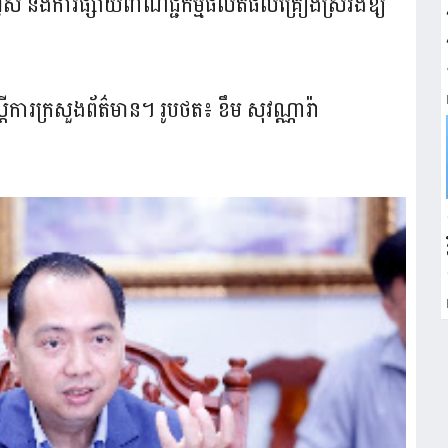
ហ្វីស និងការផ្សាយពាណិជ្ជកម្មផលិតផលគ្រឿងស្រវឹងឱ្យ
្តីការក្រសួងព័ត៌មាន។ រូបថត៖ ខឹម សុវណ្ណារ៉ា