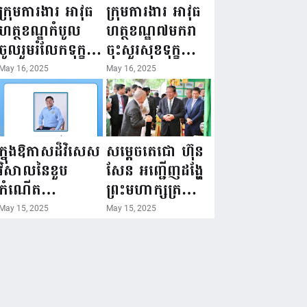
ជំរឿនថ្នាក់ដឹកនាំ
១៦ ឧសភា
ក្រុមការងារ អាវុធ
ក្រុមការងារ អាវុធ
មន្ត្រីរាជការស៉ីវិល
២០២៥”...
ហត្ថខណ្ឌកំបូល
ហត្ថខណ្ឌ៧មករា
នៃក្រសួងព័ត៌មាន...
ចូលរួមរំលែកទុក្ខ
ចុះសួរសុខទុក្ខ
ដល់គ្រួសារ
សមាជិក ដែលជួប
May 16, 2025
May 16, 2025
សមាជិក ដែល
គ្រោះថ្នាក់
ឪពុកក្មេករបស់
ចរាចរណ៍ កំពុង
លោកទទួលមរណៈ
សម្រាកព្យាបាល
ភាព!
នៅមន្ទីរពេទ្យ!
ក្នុងឱកាសដ៏វិសេស
សម្តេចតេជោ ហ៊ុន
វិសាលនៃខួប
សែន អញ្ជើញដង្ហែ
កំណើត
ព្រះមហាក្សត្រ
គម្រប់ខួប៤៤
យាងទតការតាំង
May 15, 2025
May 15, 2025
ឈានចូល៤៥ឆ្នាំ
បង្ហាញផលិតផល
🎉 ថ្នាក់ដឹកនាំ
កសិកម្ម កសិ
សមាជិក សមាជិកា
ឧស្សាហកម្ម និង
នៃក្រុមគ្រួសារ
សិប្បកម្ម ក្នុងព្រះ
កម្មវិធីអាជីវកម្ម
រាជពិធីច្រត់