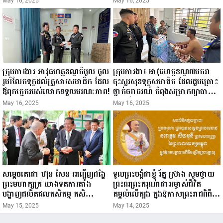
May 16, 2025
May 16, 2025
ក្រសួងព័ត៌មាន...
ក្រុមការងារ អាវុធហត្ថខណ្ឌកំបូល ចូល
ក្រុមការងារ អាវុធហត្ថខណ្ឌ៧មករា
រួមរំលែកទុក្ខដល់គ្រួសារសមាជិក ដែល
ចុះសួរសុខទុក្ខសមាជិក ដែលជួបគ្រោះ
ឪពុកក្មេករបស់លោកទទួលមរណៈភាព!
ថ្នាក់ចរាចរណ៍ កំពុងសម្រាកព្យាបាល
នៅមន្ទីរពេទ្យ!
May 16, 2025
May 16, 2025
សម្តេចតេជោ ហ៊ុន សែន អញ្ជើញដង្ហែ
ទូលព្រះបង្គំជាខ្ញុំ រ័ត្ន ស្រ៊ាង សូមថ្វាយ
ព្រះមហាក្សត្រ យាងទតការតាំង
ព្រះពរព្រះករុណាជាអម្ចាស់ជីវិត
បង្ហាញផលិតផលកសិកម្ម កសិ
តម្កល់លើត្បូង ក្នុងឱកាសព្រះរាជពិធី
ឧស្សាហកម្ម និងសិប្បកម្ម ក្នុងព្រះរាជ
ចម្រើនព្រះជន្ម គម្រប់ខួប៧២ យាងចូល
May 15, 2025
May 14, 2025
ពិធីច្រត់ព្រះនង្គ័ល...
៧៣ព្រះវស្សា..