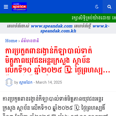
រក្សាសិទ្ធិគ្រប់យ៉ាងដោយ 
គេហទំព័រចាស់
www.speandak.com
គេហទំព័រថ្មី
www.k-
speandak.com.kh
Home
ព័ត៌មានជាតិ
ការប្រកួតពានរង្វាន់កីឡាបាល់ទាត់
មិត្តភាពយុវជនអន្តរក្រសួង ស្ថាប័ន
លើកទី១០ ឆ្នាំ២០២៥ 🗓: ថ្ងៃព្រហស្បតិ៍
ទី១៣ ខែមីនា ឆ្នាំ២០២៥...
by
ស្ពានដែក
-
March 14, 2025
ការប្រកួតពានរង្វាន់កីឡាបាល់ទាត់មិត្តភាពយុវជនអន្តរ
ក្រសួង ស្ថាប័ន លើកទី១០ ឆ្នាំ២០២៥ 🗓: ថ្ងៃព្រហស្បតិ៍