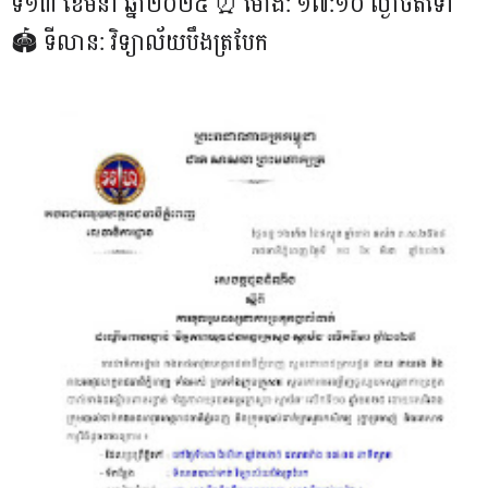
ទី១៣ ខែមីនា ឆ្នាំ២០២៥ ⏰ ម៉ោង: ១៧:១០ ល្ងាចតទៅ
🏟 ទីលាន: វិទ្យាល័យបឹងត្របែក