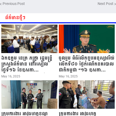
Previous Post
Next Post
ព័ត៌មានថ្មីៗ
ឯកឧត្តម នេត្រ ភក្ត្រា រដ្ឋមន្ត្រី
ចូលរួម ពិធីរំលឹកខួបអនុស្សាវរីយ៍
ក្រសួងព័ត៌មាន នៅរសៀល
លើកទី៨០ ថ្ងៃកំណើតនគរបាល
ថ្ងៃទី១៦ ខែឧសភា
ជាតិកម្ពុជា “១៦ ឧសភា
ឆ្នាំ២០២៥នេះ បានអញ្ជើញចុះ
១៩៤៥ ~ ១៦ ឧសភា
May 16, 2025
May 16, 2025
ធ្វើជំរឿនថ្នាក់ដឹកនាំមន្ត្រីរាជ
២០២៥”...
ការស៉ីវិល នៃក្រសួងព័ត៌មាន...
ក្រុមការងារ អាវុធហត្ថខណ្ឌ
ក្រុមការងារ អាវុធហត្ថ