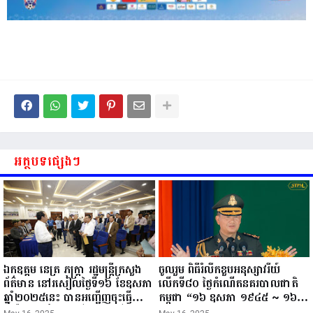
អត្ថបទផ្សេងៗ
ឯកឧត្តម នេត្រ ភក្ត្រា រដ្ឋមន្ត្រីក្រសួង
ចូលរួម ពិធីរំលឹកខួបអនុស្សាវរីយ៍
ព័ត៌មាន នៅរសៀលថ្ងៃទី១៦ ខែឧសភា
លើកទី៨០ ថ្ងៃកំណើតនគរបាលជាតិ
ឆ្នាំ២០២៥នេះ បានអញ្ជើញចុះធ្វើ
កម្ពុជា “១៦ ឧសភា ១៩៤៥ ~ ១៦
ជំរឿនថ្នាក់ដឹកនាំមន្ត្រីរាជការស៉ីវិល នៃ
ឧសភា ២០២៥”...