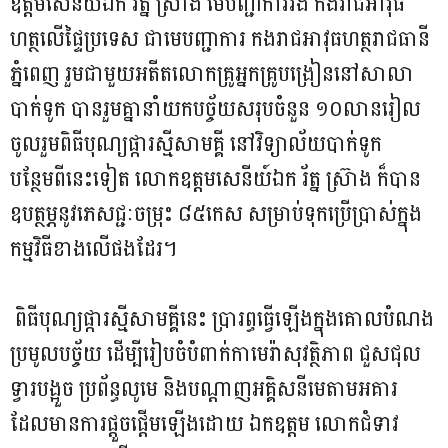
ឧត្តមសេនីយ៍ឯក រ័ត្ន ស្រ៊ាង មេបញ្ជាការរង កងរាជអាវុធ
ហត្ថលើផ្ទៃប្រទេស ជាមេបញ្ជាការ កងរាជអាវុធហត្ថរាជធានី
ភ្នំពេញ រួមជាមួយអតីតលោកគ្រូអ្នកគ្រូបង្រៀននៅសាលា
បាក់ទូក បានរួមគ្នានាំយកបច្ច័យសរុបចំនួន ១០លានរៀល
ចូលរួមពិធីបុណ្យផ្ការស្មីសាមគ្គី នៅវិទ្យាល័យបាក់ទូក
បន្ថែមពីនេះទៀត លោកឧត្តមសេនីយ៍ឯក រ័ត្ន ស្រ៊ាង ក៏បាន
ឧបត្ថម្ភនូវភេសជ្ជៈចម្រុះ ៨៥កេស សម្រាប់ទុកប្រើប្រាស់ក្នុង
កម្មវិធីខាងលើផងដែរ។
ពិធីបុណ្យផ្ការស្មីសាមគ្គីនេះ ប្រារព្ធធ្វើឡើងក្នុងគោលបំណង
ប្រមូលបច្ច័យ ដើម្បីរៀបចំបំពាក់កាមេរ៉ាសុវត្ថិភាព ជួសជុល
ទ្វារបង្អួច ប្រព័ន្ធលូមេ និងបណ្តាញអគ្គិសនីមេតាមអគារ
ដែលមានការផ្ដួចផ្ដើមឡើងដោយ ឯកឧត្តម លោកជំទាវ