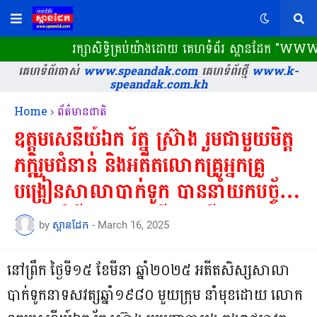
រក្សាសិទ្ធិគ្រប់យ៉ាងដោយ គេហទំព័រ ស្ពានដែក​ "WWW.SPE
គេហទំព័រចាស់
www.speandak.com
គេហទំព័រថ្មី
www.k-
speandak.com.kh
Home
ព័ត៌មានជាតិ
ឧត្តមសេនីយ៍ឯក រ័ត្ន ស្រ៊ាង រួមជាមួយមិត្ត
ភក្តិរួមជំនាន់ និងអតីតលោកគ្រូអ្នកគ្រូ
បង្រៀនសាលាបាក់ទូក បាននាំយកបច្ច័យ
ចូលរួមពិធីបុណ្យផ្ការស្មីសាមគ្គី នៅ
by
ស្ពានដែក
-
March 16, 2025
វិទ្យាល័យបាក់ទូក !
នៅព្រឹក ថ្ងៃទី១៥ ខែមីនា ឆ្នាំ២០២៥ អតីតសិស្សសាលា
បាក់ទូកនាទសវត្សឆ្នាំ១៩៨០ មួយក្រុម នាំមុខដោយ លោក