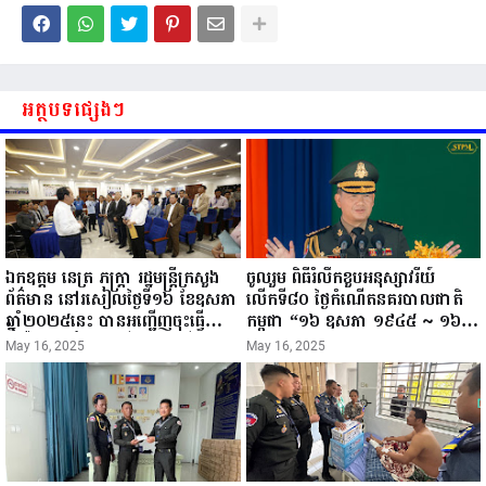
អត្ថបទផ្សេងៗ
ឯកឧត្តម នេត្រ ភក្ត្រា រដ្ឋមន្ត្រីក្រសួង
ចូលរួម ពិធីរំលឹកខួបអនុស្សាវរីយ៍
ព័ត៌មាន នៅរសៀលថ្ងៃទី១៦ ខែឧសភា
លើកទី៨០ ថ្ងៃកំណើតនគរបាលជាតិ
ឆ្នាំ២០២៥នេះ បានអញ្ជើញចុះធ្វើ
កម្ពុជា “១៦ ឧសភា ១៩៤៥ ~ ១៦
ជំរឿនថ្នាក់ដឹកនាំមន្ត្រីរាជការស៉ីវិល នៃ
ឧសភា ២០២៥”...
May 16, 2025
May 16, 2025
ក្រសួងព័ត៌មាន...