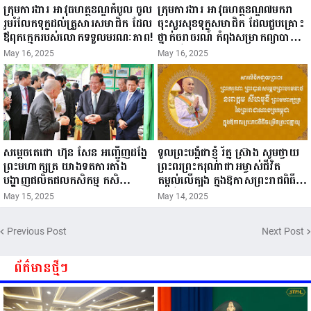
ក្រុមការងារ អាវុធហត្ថខណ្ឌកំបូល ចូល
ក្រុមការងារ អាវុធហត្ថខណ្ឌ៧មករា
រួមរំលែកទុក្ខដល់គ្រួសារសមាជិក ដែល
ចុះសួរសុខទុក្ខសមាជិក ដែលជួបគ្រោះ
ឪពុកក្មេករបស់លោកទទួលមរណៈភាព!
ថ្នាក់ចរាចរណ៍ កំពុងសម្រាកព្យាបាល
នៅមន្ទីរពេទ្យ!
May 16, 2025
May 16, 2025
សម្តេចតេជោ ហ៊ុន សែន អញ្ជើញដង្ហែ
ទូលព្រះបង្គំជាខ្ញុំ រ័ត្ន ស្រ៊ាង សូមថ្វាយ
ព្រះមហាក្សត្រ យាងទតការតាំង
ព្រះពរព្រះករុណាជាអម្ចាស់ជីវិត
បង្ហាញផលិតផលកសិកម្ម កសិ
តម្កល់លើត្បូង ក្នុងឱកាសព្រះរាជពិធី
ឧស្សាហកម្ម និងសិប្បកម្ម ក្នុងព្រះរាជ
ចម្រើនព្រះជន្ម គម្រប់ខួប៧២ យាងចូល
May 15, 2025
May 14, 2025
ពិធីច្រត់ព្រះនង្គ័ល...
៧៣ព្រះវស្សា..
Previous Post
Next Post
ព័ត៌មានថ្មីៗ