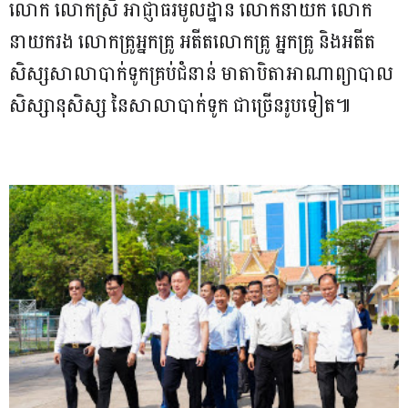
លោក លោកស្រី អាជ្ញាធរមូលដ្ឋាន លោកនាយក លោក
នាយករង លោកគ្រូអ្នកគ្រូ អតីតលោកគ្រូ អ្នកគ្រូ និងអតីត
សិស្សសាលាបាក់ទូកគ្រប់ជំនាន់ មាតាបិតាអាណាព្យាបាល
សិស្សានុសិស្ស នៃសាលាបាក់ទូក ជាច្រើនរូបទៀត៕