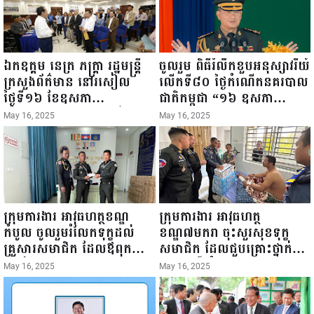
ឯកឧត្តម នេត្រ ភក្ត្រា រដ្ឋមន្ត្រី
ចូលរួម ពិធីរំលឹកខួបអនុស្សាវរីយ៍
ក្រសួងព័ត៌មាន នៅរសៀល
លើកទី៨០ ថ្ងៃកំណើតនគរបាល
ថ្ងៃទី១៦ ខែឧសភា
ជាតិកម្ពុជា “១៦ ឧសភា
ឆ្នាំ២០២៥នេះ បានអញ្ជើញចុះ
១៩៤៥ ~ ១៦ ឧសភា
May 16, 2025
May 16, 2025
ធ្វើជំរឿនថ្នាក់ដឹកនាំមន្ត្រីរាជ
២០២៥”...
ការស៉ីវិល នៃក្រសួងព័ត៌មាន...
ក្រុមការងារ អាវុធហត្ថខណ្ឌ
ក្រុមការងារ អាវុធហត្ថ
កំបូល ចូលរួមរំលែកទុក្ខដល់
ខណ្ឌ៧មករា ចុះសួរសុខទុក្ខ
គ្រួសារសមាជិក ដែលឪពុកក្មេក
សមាជិក ដែលជួបគ្រោះថ្នាក់
របស់លោកទទួលមរណៈភាព!
ចរាចរណ៍ កំពុងសម្រាកព្យាបាល
May 16, 2025
May 16, 2025
នៅមន្ទីរពេទ្យ!