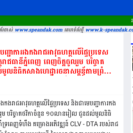
រក្សា
័រចាស់
www.speandak.com
គេហទំព័រថ្មី
www.k-speandak.c
 មេបញ្ជាការរងកងរាជអាវុធហត្ថលើផ្ទៃប្រទេស
ាជធានីភ្នំពេញ ពេញចិត្តចូលរួម បរិច្ចាគ
ូលនិធិកសាងហេដ្ឋារចនាសម្ពន្ធ័តាមព្រំដែន
ដ្ឋាភិបាល
ាណែត នាយករដ្ឋមន្ត្រី នៃព្រះរាជាណាចក្រ
ាការរងកងរាជអាវុធហត្ថលើផ្ទៃប្រទេស និងជាមេបញ្ជាការកង
លរួម បរិច្ចាគថវិកាចំនួន ១០លានរៀល ជូនដល់មូលនិធិ
គាំទ្រពេញទំហឹង គម្រោងអភិវឌ្ឍន៍ CLV - DTA របស់រាជ