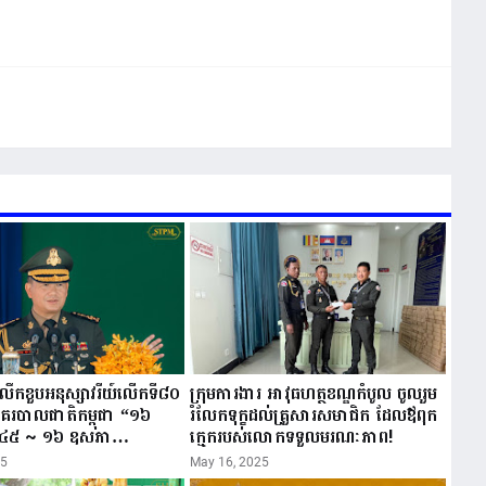
ីរំលឹកខួបអនុស្សាវរីយ៍លើកទី៨០
ក្រុមការងារ អាវុធហត្ថខណ្ឌកំបូល ចូលរួម
នគរបាលជាតិកម្ពុជា “១៦
រំលែកទុក្ខដល់គ្រួសារសមាជិក ដែលឪពុក
៤៥ ~ ១៦ ឧសភា
ក្មេករបស់លោកទទួលមរណៈភាព!
25
May 16, 2025