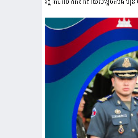
រដ្ឋាភិបាល ដឹកនាំដោយសម្ដេចធិបតី ហ៊ុន 