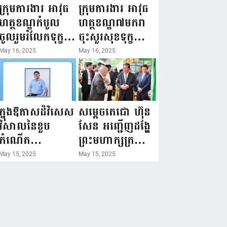
ជំរឿនថ្នាក់ដឹកនាំ
១៦ ឧសភា
ក្រុមការងារ អាវុធ
ក្រុមការងារ អាវុធ
មន្ត្រីរាជការស៉ីវិល
២០២៥”...
ហត្ថខណ្ឌកំបូល
ហត្ថខណ្ឌ៧មករា
នៃក្រសួងព័ត៌មាន...
ចូលរួមរំលែកទុក្ខ
ចុះសួរសុខទុក្ខ
ដល់គ្រួសារ
សមាជិក ដែលជួប
May 16, 2025
May 16, 2025
សមាជិក ដែល
គ្រោះថ្នាក់
ឪពុកក្មេករបស់
ចរាចរណ៍ កំពុង
លោកទទួលមរណៈ
សម្រាកព្យាបាល
ភាព!
នៅមន្ទីរពេទ្យ!
ក្នុងឱកាសដ៏វិសេស
សម្តេចតេជោ ហ៊ុន
វិសាលនៃខួប
សែន អញ្ជើញដង្ហែ
កំណើត
ព្រះមហាក្សត្រ
គម្រប់ខួប៤៤
យាងទតការតាំង
May 15, 2025
May 15, 2025
ឈានចូល៤៥ឆ្នាំ
បង្ហាញផលិតផល
🎉 ថ្នាក់ដឹកនាំ
កសិកម្ម កសិ
សមាជិក សមាជិកា
ឧស្សាហកម្ម និង
នៃក្រុមគ្រួសារ
សិប្បកម្ម ក្នុងព្រះ
កម្មវិធីអាជីវកម្ម
រាជពិធីច្រត់