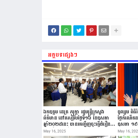
អត្ថបទផ្សេងៗ
ឯកឧត្តម នេត្រ ភក្ត្រា រដ្ឋមន្ត្រីក្រសួង
ចូលរួម ពិធ
ព័ត៌មាន នៅរសៀលថ្ងៃទី១៦ ខែឧសភា
ថ្ងៃកំណើត
ឆ្នាំ២០២៥នេះ បានអញ្ជើញចុះធ្វើជំរឿន
ឧសភា ១៩
ថ្នាក់ដឹកនាំមន្ត្រីរាជការស៉ីវិល នៃក្រសួង
២០២៥”...
May 16, 2025
May 16, 20
ព័ត៌មាន...