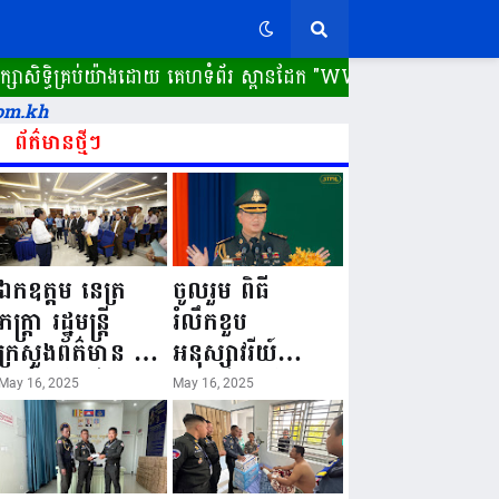
សិទ្ធិគ្រប់យ៉ាងដោយ គេហទំព័រ ស្ពានដែក​ "WWW.SPEANDAK.COM" គ
om.kh
ព័ត៌មានថ្មីៗ
ឯកឧត្តម នេត្រ
ចូលរួម ពិធី
ភក្ត្រា រដ្ឋមន្ត្រី
រំលឹកខួប
ក្រសួងព័ត៌មាន នៅ
អនុស្សាវរីយ៍
រសៀលថ្ងៃទី១៦ ខែ
លើកទី៨០ ថ្ងៃ
May 16, 2025
May 16, 2025
ឧសភា
កំណើតនគរបាល
ឆ្នាំ២០២៥នេះ
ជាតិកម្ពុជា “១៦
បានអញ្ជើញចុះធ្វើ
ឧសភា ១៩៤៥ ~