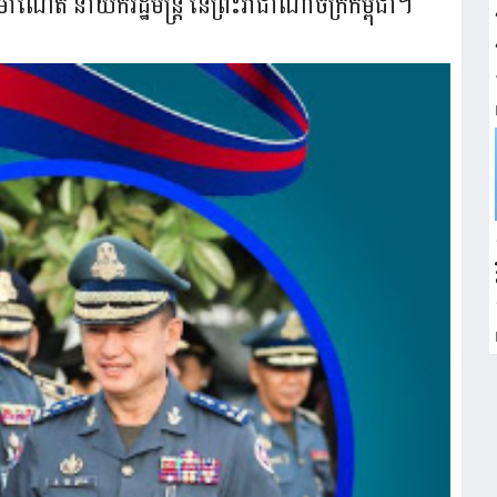
ម៉ាណែត នាយករដ្ឋមន្ត្រី នៃព្រះរាជាណាចក្រកម្ពុជា។