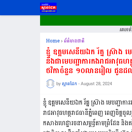
គេហទំព
Home
ព័ត៌មានជាតិ
ខ្ញុំ ឧត្តមសេនីយឯក រ័ត្ន ស្រ៊ាង
និងជាមេបញ្ជាការកងរាជអាវុធហត្ថរ
ថវិកាចំនួន ១០លានរៀល ជូនដល់ម
និងគាំទ្រពេញទំហឹង គម្រោងអភិវឌ្ឍន៍ CLV - DTA របស់រាជរ
by
ស្ពានដែក
-
August 28, 2024
ដឹកនាំដោយសម្ដេចធិបតី ហ៊ុន ម៉
កម្ពុជា...
ខ្ញុំ ឧត្តមសេនីយឯក រ័ត្ន ស្រ៊ាង មេបញ្ជ
រាជអាវុធហត្ថរាជធានីភ្នំពេញ ពេញចិត្តចូ
កសាងហេដ្ឋារចនាសម្ពន្ធ័តាមព្រំដែន និង