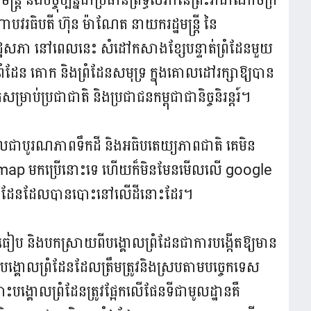
ហាបវរធិបតី ហ៊ុន ម៉ាណែត នាយករដ្ឋមន្ត្រី នៃ
រដ្ឋសភា នៅពេលនេះ សំដៅកសាងខ្សែបន្ទាត់ព្រំដែនមួយ
ំដែន គោក និងព្រំដែនសមុទ្រ ក្នុងគោលដៅរក្សាឱ្យបាន
រាប់ប្រជាជាតិ និងប្រជាជនកម្ពុជាជានិច្ចនិរន្តរ៍។
ែលជាបូរណភាពទឹកដី និងអធិបតេយ្យភាពជាតិ គេមិន
 map មកប្រើនោះទេ ហើយក៏មិនមែនមើលលើ​ google
លព្រំដែនដែលបានបោះនៅលើដីនោះដែរ។
 និងបកស្រាយពីបង្គោលព្រំដែនជាការបង្កើតឱ្យមាន
បង្គោលព្រំដែនដែលត្រឹមត្រូវនិងស្របតាមបច្ចេកទេស
ង្គោលព្រំដែន​ត្រូវផ្អែកលើផែនទីជាមូលដ្ឋានគឺ