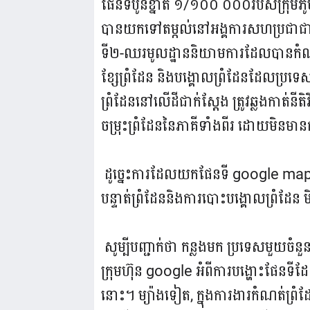
ផែនទីបូនខ្នាត ១/១០០ ០០០​​របស់ក្រុមភូម
បានយកទៅតម្កល់នៅអង្គការសហប្រជាជាតិក្
ទី២-ឈរមូលដ្ឋាននិយាមការដែលបានកំណត់
ខ្សែព្រំដែន និងបង្គោលព្រំដែនដែលប្រទ
ព្រំដែននៅលើដីជាក់ស្តែង ត្រូវឆ្លងកាត់ន
ចម្រុះព្រំដែននៃភាគីទាំងពីរ ដោយមិនមាន
ដូច្នេះការដែលយកផែនទី​ google map
បន្ទាត់ព្រំដែននិងការបោះបង្គោលព្រំដែ
សូម្បីបញ្ជាក់ថា កន្លងមក ប្រទេសមួយចំ
ក្រុមហ៊ុន google អំពីការបង្ហោះផែនទីដ
នោះ។ ម្យ៉ាងទៀត, ក្នុងការងារកំណត់ព្រ