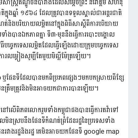
ិសាស្ត្រឥណ្ឌូចិនបារាំងដែលសម្តេចព្រះ នរោត្តម​ សីហនុ​
នុងឆ្នាំ ១៩៦៤ ដែលត្រូវបានទទួលស្គាល់ជាអន្តរជាតិ
និងបរិយាយលម្អិតនៅក្នុងពិធីសាស្តីពីការបរិយាយ
េសទាំងបានឯកភាពគ្នា ទី៣-មុននឹងធ្វើការបោះបង្គោល
ីតិវិធីបច្ចេកទេសលម្អិតដែលធ្វើឡើងដោយក្រុមបច្ចេកទេស
ការលម្អៀងសូម្បីតែមួយមិល្លីម៉ែត្រឡើយ។
 ឬផែនទីដែលបានមកពីប្រភពផ្សេងៗមកបកស្រាយពីខ្សែ
ន មិនត្រឹមត្រូវនិងមិនអាចយកជាការបានឡើយ។
នួននៅលើពិភពលោករួមទាំងកម្ពុជាផងបានធ្វើការតវ៉ាទៅ
ែលមិនស្របនឹងផែនទីកំណត់ព្រំដែនរដ្ឋនៃប្រទេសទាំង
ំដែនរវាងរដ្ឋនិងរដ្ឋ គេមិនអាចយកផែនទី google map