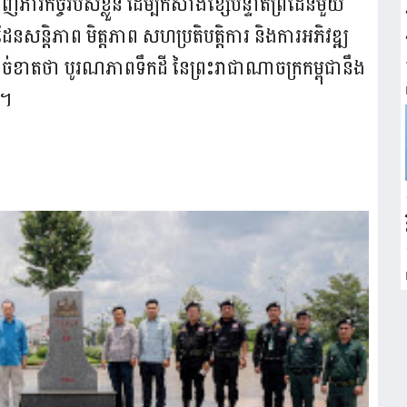
ពេញភារកិច្ចរបស់ខ្លួន ដើម្បីកសាងខ្សែបន្ទាត់ព្រំដែនមួយ
ែនសន្តិភាព មិត្តភាព សហប្រតិបត្តិការ និងការអភិវឌ្ឍ
់ខាតថា បូរណភាពទឹកដី នៃព្រះរាជាណាចក្រកម្ពុជានឹង
ឡា។