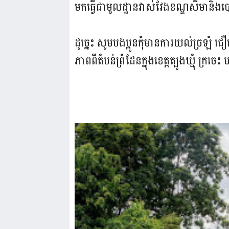
មកធ្វើជាមូលដ្ឋានវាស់វែងខណ្ឌសីមានិ
ដូច្នេះ សូមបងប្អូនកុំមានការយល់ច្រឡំ ជឿ
ភាពពីតំបន់ព្រំដែនក្នុងខេត្តត្បូងឃ្មុំ ក្រចេះ