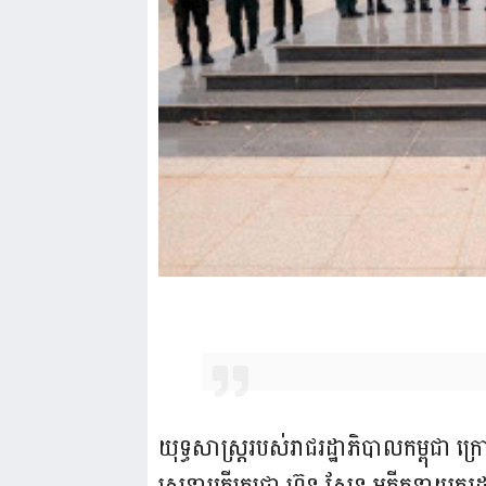
យុទ្ធសាស្រ្តរបស់រាជរដ្ឋាភិបាលកម្ពុជា ក្
សេនាបតីតេជោ ហ៊ុន សែន អតីតនាយករដ្ឋមន្រ្