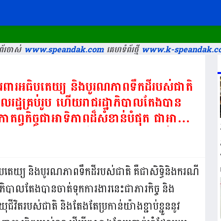
័រចាស់
www.speandak.com
គេហទំព័រថ្មី
www.k-speandak.c
ាពលរដ្ឋគ្រប់រូប ហើយរាជរដ្ឋាភិបាលតែងបាន
កាតព្វកិច្ចជាអាទិភាពដ៏សំខាន់បំផុត ជាអាយុ
ងខ្ជាប់ខ្ជួននូវស្មារតីទទួលខុសត្រូវ ខ្ពស់
ិបតេយ្យ និងបូរណភាពទឹកដីរបស់ជាតិ គឺជាសិទ្ធិនិងករណី
្ឋាភិបាលតែងបានចាត់ទុកការងារនេះជាភារកិច្ច និង
ុជីវិតរបស់ជាតិ និងតែងតែប្រកាន់យ៉ាងខ្ជាប់ខ្ជួននូវ