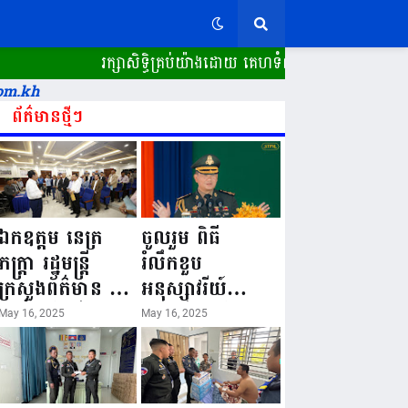
រក្សាសិទ្ធិគ្រប់យ៉ាងដោយ គេហទំព័រ ស្ពានដែក​ "WWW.SPE
om.kh
ព័ត៌មានថ្មីៗ
ឯកឧត្តម នេត្រ
ចូលរួម ពិធី
ភក្ត្រា រដ្ឋមន្ត្រី
រំលឹកខួប
ក្រសួងព័ត៌មាន នៅ
អនុស្សាវរីយ៍
រសៀលថ្ងៃទី១៦ ខែ
លើកទី៨០ ថ្ងៃ
May 16, 2025
May 16, 2025
ឧសភា
កំណើតនគរបាល
ឆ្នាំ២០២៥នេះ
ជាតិកម្ពុជា “១៦
បានអញ្ជើញចុះធ្វើ
ឧសភា ១៩៤៥ ~