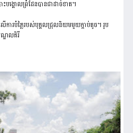
ងបោះបង្គោលព្រំដែនបានជាដាច់ខាត។
លើការបំភ្លៃរបស់បុគ្គលជ្រុលនិយមមួយក្តាប់តូច។ រូប
 មណ្ឌលគិរី