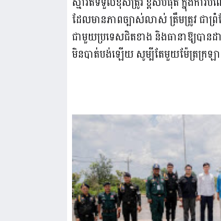
ស្មារតីទទួលខុសត្រូវ ខ្ពស់បំផុត ក្នុងការបំ
ដែលមានភាពច្បាស់លាស់ ត្រឹមត្រូវ ជាព្រំដ
ជាមួយប្រទេសជិតខាង និងធានាឱ្យបានដាច
មិនបាត់បង់ឡើយ សូម្បីតែមួយម៉ែត្រក្រ