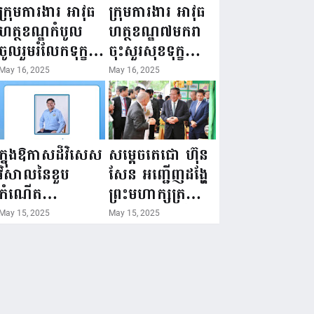
ជំរឿនថ្នាក់ដឹកនាំ
១៦ ឧសភា
ក្រុមការងារ អាវុធ
ក្រុមការងារ អាវុធ
មន្ត្រីរាជការស៉ីវិល
២០២៥”...
ហត្ថខណ្ឌកំបូល
ហត្ថខណ្ឌ៧មករា
នៃក្រសួងព័ត៌មាន...
ចូលរួមរំលែកទុក្ខ
ចុះសួរសុខទុក្ខ
ដល់គ្រួសារ
សមាជិក ដែលជួប
May 16, 2025
May 16, 2025
សមាជិក ដែល
គ្រោះថ្នាក់
ឪពុកក្មេករបស់
ចរាចរណ៍ កំពុង
លោកទទួលមរណៈ
សម្រាកព្យាបាល
ភាព!
នៅមន្ទីរពេទ្យ!
ក្នុងឱកាសដ៏វិសេស
សម្តេចតេជោ ហ៊ុន
វិសាលនៃខួប
សែន អញ្ជើញដង្ហែ
កំណើត
ព្រះមហាក្សត្រ
គម្រប់ខួប៤៤
យាងទតការតាំង
May 15, 2025
May 15, 2025
ឈានចូល៤៥ឆ្នាំ
បង្ហាញផលិតផល
🎉 ថ្នាក់ដឹកនាំ
កសិកម្ម កសិ
សមាជិក សមាជិកា
ឧស្សាហកម្ម និង
នៃក្រុមគ្រួសារ
សិប្បកម្ម ក្នុងព្រះ
កម្មវិធីអាជីវកម្ម
រាជពិធីច្រត់