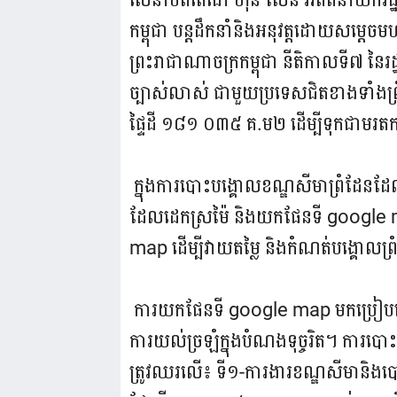
កម្ពុជា បន្តដឹកនាំនិងអនុវត្តដោយសម្តេចម
ព្រះរាជាណាចក្រកម្ពុជា នីតិកាលទី៧ នៃ
ច្បាស់លាស់ ជាមួយប្រទេសជិតខាងទាំងព្រ
ផ្ទៃដី ១៨១ ០៣៥ គ.ម២ ដើម្បីទុកជាមរតកសម្
ក្នុងការបោះបង្គោលខណ្ឌសីមាព្រំដែនដ
ដែលដេកស្រម៉ៃ និងយកផែនទី​ google
map ដើម្បីវាយតម្លៃ និងកំណត់បង្គោ
ការយកផែនទី google map មកប្រៀបធៀប
ការយល់ច្រឡំក្នុងបំណងទុច្ចរិត។ ការបោះ
ត្រូវឈរលើ៖ ទី១-ការងារខណ្ឌសីមានិងបោះប