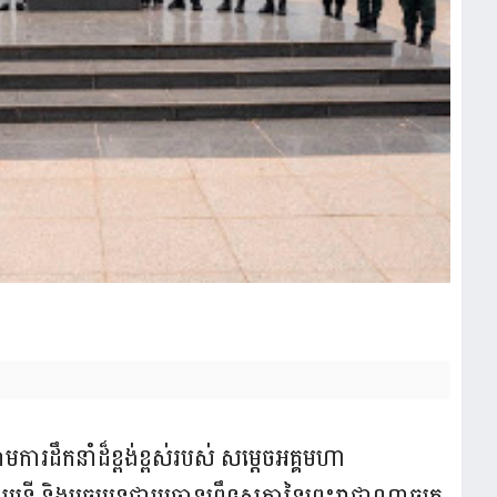
រោមការដឹកនាំដ៏ខ្ពង់ខ្ពស់របស់ សម្តេចអគ្គមហា
តី និងបច្ចុប្បន្នជាប្រធានព្រឹទ្ធសភានៃព្រះរាជាណាចក្រ