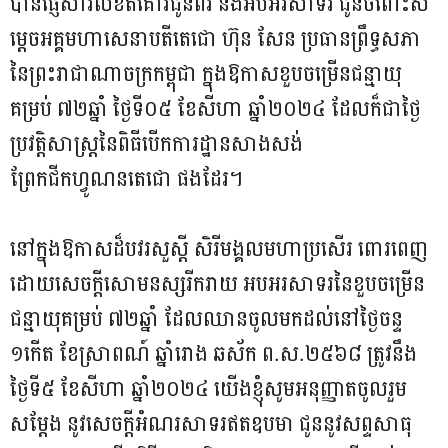
បានផ្ញើសារលិខិតគោរជូនពរ និងអបអរសាទរ ជូនចំពោះស
ម្តេចអគ្គមហាសេនាបតីតេជោ ហ៊ុន សែន ប្រធានព្រឹទ្ធសភា
នៃព្រះរាជាណាចក្រកម្ពុជា ក្នុងឱកាសខួបចម្រើនជន្មាយុ
គម្រប់ ៧២ឆ្នាំ ថ្ងៃទី០៥ ខែសីហា ឆ្នាំ២០២៤ ដែលក៏ជាថ្ងៃ
ប្រវត្តិសាស្រ្តនៃពិធីបើកការដ្ឋានសាងសង់
ព្រែកជីកហ្វូណនតេជោ ផងដែរ។
នៅក្នុងឱកាសដ៏បវរសួស្តី សិរីមង្គលមហាប្រសើរ ពោរពេញ
ដោយសេចក្តីសោមនស្សរីករាយ អបអរសាទរនៃខួបចម្រើន
ជន្មាយុគម្រប់ ៧២ឆ្នាំ ដែលឈានចូលមកដល់នៅថ្ងៃចន្ទ
១កើត ខែស្រាពណ៍ ឆ្នាំរោង ឆស័ក ព.ស.២៥៦៨ ត្រូវនឹង
ថ្ងៃទី៥ ខែសីហា ឆ្នាំ២០២៤ យើងខ្ញុំសូមអនុញ្ញាតចូលរួម
សម្តែង នូវសេចក្តីអំណរសាទរឥតឧបមា ជូននូវសព្ទសាធុ