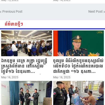
ពិធីច្រត់ព្រះនង្គ័ល...
៧៣ព្រះវស្សា..
Previous Post
Next Post
ព័ត៌មានថ្មីៗ
ឯកឧត្តម នេត្រ ភក្ត្រា រដ្ឋមន្ត្រី
ចូលរួម ពិធីរំលឹកខួបអនុស្សាវរីយ៍
ក្រសួងព័ត៌មាន នៅរសៀល
លើកទី៨០ ថ្ងៃកំណើតនគរបាល
ថ្ងៃទី១៦ ខែឧសភា
ជាតិកម្ពុជា “១៦ ឧសភា
ឆ្នាំ២០២៥នេះ បានអញ្ជើញចុះ
១៩៤៥ ~ ១៦ ឧសភា
May 16, 2025
May 16, 2025
ធ្វើជំរឿនថ្នាក់ដឹកនាំមន្ត្រីរាជ
២០២៥”...
ការស៉ីវិល នៃក្រសួងព័ត៌មាន...