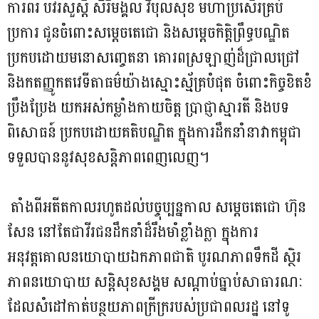
ការពរ បវរសួស្តី សិរីមង្គល វិបុលសុខ មហាប្រសើរគ្រប់
ប្រការ ជូនចំពោះសម្តេចតេជោ និងសម្តេចកិត្តិព្រឹទ្ធបណ្ឌិត
ប្រកបដោយមនោសញ្ចេតនា គោរពស្រឡាញ់ដ៏ជ្រាលជ្រៅ
និងកតញ្ញូកតវេទីតាធម៌យ៉ាងស្មោះស្ម័គ្របំផុត ចំពោះកិច្ចខិតខំ
ប្រឹងប្រែង យកអស់កម្លាំងកាយចិត្ត ប្រាជ្ញាស្មារតី និងបទ
ពិសោធន៍ ប្រកបដោយគតិបណ្ឌិត ក្នុងការដឹកនាំនាវាកម្ពុជា
ទទួលបាននូវសុខសន្តិភាពពេញលេញ។
តាំងពីអតីតកាលរហូតដល់បច្ចុប្បន្នកាល សម្តេចតេជោ ហ៊ុន
សែន នៅតែជាវីរជនដឹកនាំដ៏រឹងមាំខ្លាំងក្លា ក្នុងការ
អនុវត្តគោលនយោបាយឯកភាពជាតិ បូរណភាពទឹកដី ស្ថិរ
ភាពនយោបាយ សន្តិសុខសង្គម សណ្តាប់ធ្នាប់សាធារណៈ
ដែលសំដៅកាត់បន្ថយភាពក្រីក្ររបស់ប្រជាពលរដ្ឋ នៅទូ