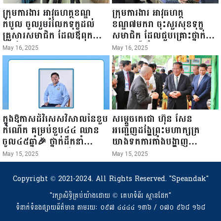
ក្រុមការងារ អាវុធហត្ថខណ្ឌ
ក្រុមការងារ អាវុធហត្ថ
កំបូល ចូលរួមរំលែកទុក្ខដល់
ខណ្ឌ៧មករា ចុះសួរសុខទុក្ខ
គ្រួសារសមាជិក ដែលឪពុកក្មេក
សមាជិក ដែលជួបគ្រោះថ្នាក់
របស់លោកទទួលមរណៈភាព!
ចរាចរណ៍ កំពុងសម្រាកព្យាបាល
May 16, 2025
May 16, 2025
នៅមន្ទីរពេទ្យ!
ក្នុងឱកាសដ៏វិសេសវិសាលនៃខួប
សម្តេចតេជោ ហ៊ុន សែន
កំណើត គម្រប់ខួប៤៤ ឈាន
អញ្ជើញដង្ហែព្រះមហាក្សត្រ
ចូល៤៥ឆ្នាំ🎉 ថ្នាក់ដឹកនាំ
យាងទតការតាំងបង្ហាញ
សមាជិក សមាជិកា នៃក្រុម
ផលិតផលកសិកម្ម កសិ
May 15, 2025
May 15, 2025
គ្រួសារកម្មវិធីអាជីវកម្មចល័ត និង
ឧស្សាហកម្ម និងសិប្បកម្ម ក្នុង
កម្មករសំណង់ សូមគោរពជូនពរ
ព្រះរាជពិធីច្រត់ព្រះនង្គ័ល...
Copyright © 2021-2024. All Rights Reserved.
"Speandak"
ជូនចំពោះ ឯកឧត្តម សាយ
"រក្សាសិទ្ធិគ្រប់យ៉ាងដោយ​ © គេហទំព័រ ស្ពានដែក"
សំអាល់ ប្រធានសហភាព
ទំនាក់ទំនងផ្សាយព័ត៌មាន តាមរយៈ ០៩៧ ៤៤៤៤ ១៣៦ / ០៧០ ៩៦៨ ១៦៨
សហព័ន្ធយុវជនកម្ពុជា រាធានី