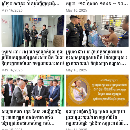
ឆ្នាំ២០២៥នេះ បានអញ្ជើញចុះធ្វើ
កម្ពុជា “១៦ ឧសភា ១៩៤៥ ~ ១៦
ជំរឿនថ្នាក់ដឹកនាំមន្ត្រីរាជការស៉ីវិល នៃ
ឧសភា ២០២៥”...
May 16, 2025
May 16, 2025
ក្រសួងព័ត៌មាន...
ក្រុមការងារ អាវុធហត្ថខណ្ឌកំបូល ចូល
ក្រុមការងារ អាវុធហត្ថខណ្ឌ៧មករា
រួមរំលែកទុក្ខដល់គ្រួសារសមាជិក ដែល
ចុះសួរសុខទុក្ខសមាជិក ដែលជួបគ្រោះ
ឪពុកក្មេករបស់លោកទទួលមរណៈភាព!
ថ្នាក់ចរាចរណ៍ កំពុងសម្រាកព្យាបាល
នៅមន្ទីរពេទ្យ!
May 16, 2025
May 16, 2025
សម្តេចតេជោ ហ៊ុន សែន អញ្ជើញដង្ហែ
ទូលព្រះបង្គំជាខ្ញុំ រ័ត្ន ស្រ៊ាង សូមថ្វាយ
ព្រះមហាក្សត្រ យាងទតការតាំង
ព្រះពរព្រះករុណាជាអម្ចាស់ជីវិត
បង្ហាញផលិតផលកសិកម្ម កសិ
តម្កល់លើត្បូង ក្នុងឱកាសព្រះរាជពិធី
ឧស្សាហកម្ម និងសិប្បកម្ម ក្នុងព្រះរាជ
ចម្រើនព្រះជន្ម គម្រប់ខួប៧២ យាងចូល
May 15, 2025
May 14, 2025