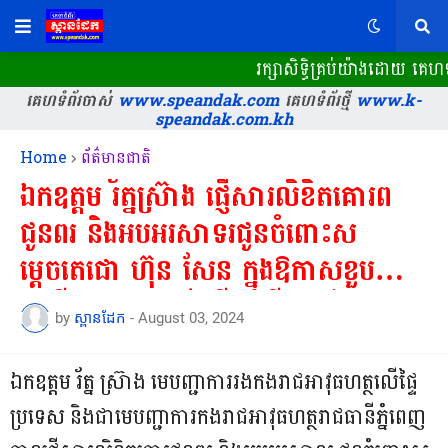
រក្សាសិទ្ធិគ្រប់យ៉ាងដោយ គេហ
គេហទំព័រចាស់
www.speandak.com
គេហទំព័រថ្មី
www.k-
speandak.com.kh
Home
ព័ត៌មានជាតិ
ឯកឧត្តម រ័ត្ន​ស្រ៊ាង ផ្ញើសារលិខិតគោរព
ជូនពរ និងអបអរសាទរជូនចំពោះស
ម្តេចតេជោ ហ៊ុន សែន ក្នុងឱកាសខួប
ចម្រើនជន្មាយុនៅថ្ងៃទី៥ សីហា ដែលជា
by
ស្ពានដែក
-
August 03, 2024
ថ្ងៃប្រវត្តិសាស្ត្រនៃការបើកការ
ដ្ឋានសាងសង់ «ព្រែកជីកហ្វូណនតេជោ»..
ឯកឧត្តម រ័ត្ន ស្រ៊ាង មេបញ្ជាការរងកងរាជអាវុធហត្ថលើផ្ទៃ
ប្រទេស និងជាមេបញ្ជាការកងរាជអាវុធហត្ថរាជធានីភ្នំពេញ