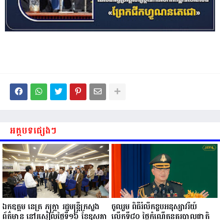
អត្ថបទផ្សេងៗ
ឯកឧត្តម នេត្រ ភក្ត្រា រដ្ឋមន្ត្រីក្រសួង
ចូលរួម ពិធីរំលឹកខួបអនុស្សាវរីយ៍
ព័ត៌មាន នៅរសៀលថ្ងៃទី១៦ ខែឧសភា
លើកទី៨០ ថ្ងៃកំណើតនគរបាលជាតិ