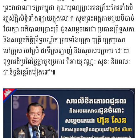
ព្រះរាជាណាចក្រកម្ពុជា គុណបុណ្យព្រះរតនត្រ័យកែវទាំងបី
វត្ថុស័ក្តិសិទ្ធិទាំងឡាយក្នុងលោក សូមព្រះអង្គតាមជួយបីបាច់
ថែរក្សា អភិបាលប្រោះព្រំ ជូនសម្តេចតេជោ ប្រធានព្រឹទ្ធសភា
និងសម្តេចកិត្តិព្រឹទ្ធបណ្ឌិត ព្រមទាំងបុត្រា បុត្រី បុត្រប្រសា
ចៅប្រុស ចៅស្រី ជាទីស្រឡាញ់ និងសូមសមប្រកប ដោយ
ពុទ្ធពរដ៏ប្រពៃថ្លៃថ្លាបួនប្រការ គឺអាយុ វណ្ណៈ សុខៈ និងពលៈ
ជានិច្ចនិរន្តរ៍តរៀងទៅ៕