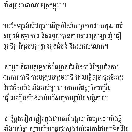
ទាំងព្រះរាជាណាចក្រកម្ពុជា។
ការកែទម្រង់ស៊ីជម្រៅលើគ្រប់វិស័យ ប្រកបដោយគុណធម៌
សច្ចធម៌ តម្លាភាព និងទទួលបានការគោរពស្រឡាញ់ ជឿ
ទុកចិត្ត ពីគ្រប់មជ្ឈដ្ឋានក្នុងតំបន់ និងសកលលោក។
សម្តេច គឺជាមគ្គុទ្ទេសក៍ដ៏ឈ្លាសវៃ និងជានិមិត្តរូបនៃការ
ឯកភាពជាតិ ការបង្រួបបង្រួមជាតិ ដែលធ្វើឱ្យមាតុភូមិអង្គរ
ដ៏បវរនៃយើងទាំងអស់គ្នា មានការអភិវឌ្ឍ រីកចម្រើន
ជឿនលឿនយ៉ាងឆាប់រហ័សក្រោមម្លប់នៃសន្តិភាព។
ជាថ្មីម្តងទៀត ឆ្លៀតក្នុងឱកាសដ៏មង្គលាភិរម្យនេះ យើងខ្ញុំ
ទាំងអស់គ្នា សូមលើកហត្ថបួងសួងដល់ទេវតាថែរក្សាទឹកដីនៃ