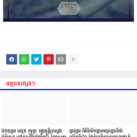
អត្ថបទផ្សេងៗ
ឯកឧត្តម នេត្រ ភក្ត្រា រដ្ឋមន្ត្រីក្រសួង
ចូលរួម ពិធីរំលឹកខួបអនុស្សាវរីយ៍
ព័ត៌មាន នៅរសៀលថ្ងៃទី១៦ ខែឧសភា
លើកទី៨០ ថ្ងៃកំណើតនគរបាលជាតិ