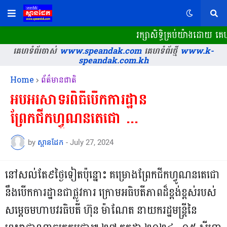
រក្សាសិទ្ធិគ្រប់យ៉ាងដោយ 
គេហទំព័រចាស់
www.speandak.com
គេហទំព័រថ្មី
www.k-
speandak.com.kh
Home
ព័ត៌មានជាតិ
អបអរសាទរពិធីបើកការដ្ឋាន
ព្រែកជីកហ្វូណនតេជោ ...
by
ស្ពានដែក
-
July 27, 2024
នៅសល់តែ៩ថ្ងៃទៀតប៉ុន្នោះ គម្រោងព្រែកជីកហ្វូណនតេជោ
នឹងបើកការដ្ឋានជាផ្លូវការ ក្រោមអធិបតីភាពដ៏ខ្ពង់ខ្ពស់របស់
សម្ដេចមហាបវរធិបតី ហ៊ុន ម៉ាណែត នាយករដ្ឋមន្ត្រីនៃ