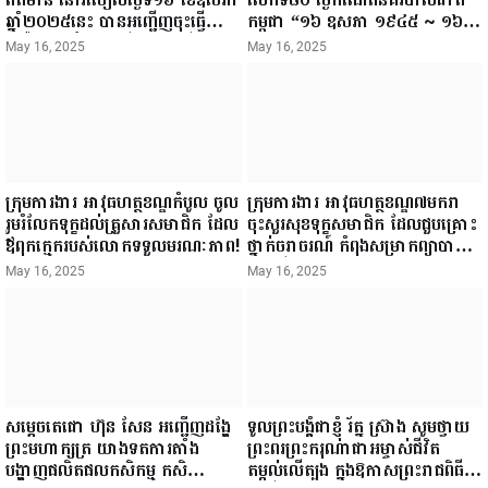
ឆ្នាំ២០២៥នេះ បានអញ្ជើញចុះធ្វើ
កម្ពុជា “១៦ ឧសភា ១៩៤៥ ~ ១៦
ជំរឿនថ្នាក់ដឹកនាំមន្ត្រីរាជការស៉ីវិល នៃ
ឧសភា ២០២៥”...
May 16, 2025
May 16, 2025
ក្រសួងព័ត៌មាន...
ក្រុមការងារ អាវុធហត្ថខណ្ឌកំបូល ចូល
ក្រុមការងារ អាវុធហត្ថខណ្ឌ៧មករា
រួមរំលែកទុក្ខដល់គ្រួសារសមាជិក ដែល
ចុះសួរសុខទុក្ខសមាជិក ដែលជួបគ្រោះ
ឪពុកក្មេករបស់លោកទទួលមរណៈភាព!
ថ្នាក់ចរាចរណ៍ កំពុងសម្រាកព្យាបាល
នៅមន្ទីរពេទ្យ!
May 16, 2025
May 16, 2025
សម្តេចតេជោ ហ៊ុន សែន អញ្ជើញដង្ហែ
ទូលព្រះបង្គំជាខ្ញុំ រ័ត្ន ស្រ៊ាង សូមថ្វាយ
ព្រះមហាក្សត្រ យាងទតការតាំង
ព្រះពរព្រះករុណាជាអម្ចាស់ជីវិត
បង្ហាញផលិតផលកសិកម្ម កសិ
តម្កល់លើត្បូង ក្នុងឱកាសព្រះរាជពិធី