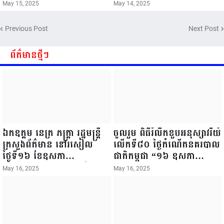
ឧស្សាហកម្ម និងសិប្បកម្ម ក្នុងព្រះរាជ
ចម្រើនព្រះជន្ម គម្រប់ខួប៧២ យាងចូល
May 15, 2025
May 14, 2025
ពិធីច្រត់ព្រះនង្គ័ល...
៧៣ព្រះវស្សា..
Previous Post
Next Post
ព័ត៌មានថ្មីៗ
ឯកឧត្តម នេត្រ ភក្ត្រា រដ្ឋមន្ត្រី
ចូលរួម ពិធីរំលឹកខួបអនុស្សាវរីយ៍
ក្រសួងព័ត៌មាន នៅរសៀល
លើកទី៨០ ថ្ងៃកំណើតនគរបាល
ថ្ងៃទី១៦ ខែឧសភា
ជាតិកម្ពុជា “១៦ ឧសភា
ឆ្នាំ២០២៥នេះ បានអញ្ជើញចុះ
១៩៤៥ ~ ១៦ ឧសភា
May 16, 2025
May 16, 2025
ធ្វើជំរឿនថ្នាក់ដឹកនាំមន្ត្រីរាជ
២០២៥”...
ការស៉ីវិល នៃក្រសួងព័ត៌មាន...