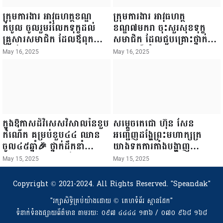
ក្រុមការងារ អាវុធហត្ថខណ្ឌ
ក្រុមការងារ អាវុធហត្ថ
កំបូល ចូលរួមរំលែកទុក្ខដល់
ខណ្ឌ៧មករា ចុះសួរសុខទុក្ខ
គ្រួសារសមាជិក ដែលឪពុកក្មេក
សមាជិក ដែលជួបគ្រោះថ្នាក់
របស់លោកទទួលមរណៈភាព!
ចរាចរណ៍ កំពុងសម្រាកព្យាបាល
May 16, 2025
May 16, 2025
នៅមន្ទីរពេទ្យ!
ក្នុងឱកាសដ៏វិសេសវិសាលនៃខួប
សម្តេចតេជោ ហ៊ុន សែន
កំណើត គម្រប់ខួប៤៤ ឈាន
អញ្ជើញដង្ហែព្រះមហាក្សត្រ
ចូល៤៥ឆ្នាំ🎉 ថ្នាក់ដឹកនាំ
យាងទតការតាំងបង្ហាញ
សមាជិក សមាជិកា នៃក្រុម
ផលិតផលកសិកម្ម កសិ
May 15, 2025
May 15, 2025
គ្រួសារកម្មវិធីអាជីវកម្មចល័ត និង
ឧស្សាហកម្ម និងសិប្បកម្ម ក្នុង
កម្មករសំណង់ សូមគោរពជូនពរ
ព្រះរាជពិធីច្រត់ព្រះនង្គ័ល...
Copyright © 2021-2024. All Rights Reserved.
"Speandak"
ជូនចំពោះ ឯកឧត្តម សាយ
"រក្សាសិទ្ធិគ្រប់យ៉ាងដោយ​ © គេហទំព័រ ស្ពានដែក"
សំអាល់ ប្រធានសហភាព
ទំនាក់ទំនងផ្សាយព័ត៌មាន តាមរយៈ ០៩៧ ៤៤៤៤ ១៣៦ / ០៧០ ៩៦៨ ១៦៨
សហព័ន្ធយុវជនកម្ពុជា រាធានី