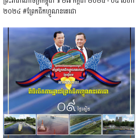
ព្រះរាជាណាចក្រកម្ពុជា៕ ២៧ កក្កដា ២០២៤ - ០៥ សីហា
២០២៤ #ព្រែកជីកហ្វូណនតេជោ