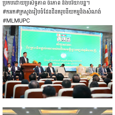
ប្រកបដោយប្រសិទ្ធភាព ចីរភាព និងបរិយាបន្ន។
#កអក#ក្រសួងរៀបចំដែនដីនគរូបនីយកម្មនិងសំណង់
#MLMUPC