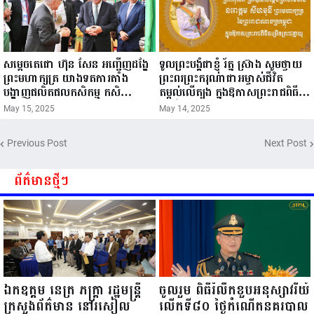
សម្តេចតេជោ ហ៊ុន សែន អញ្ជើញដង្ហែ
ទូលព្រះបង្គំជាខ្ញុំ រ័ត្ន ស្រ៊ាង សូមថ្វាយ
ព្រះមហាក្សត្រ យាងទតការតាំង
ព្រះពរព្រះករុណាជាអម្ចាស់ជីវិត
បង្ហាញផលិតផលកសិកម្ម កសិ
តម្កល់លើត្បូង ក្នុងឱកាសព្រះរាជពិធី
ឧស្សាហកម្ម និងសិប្បកម្ម ក្នុងព្រះរាជ
ចម្រើនព្រះជន្ម គម្រប់ខួប៧២ យាងចូល
May 15, 2025
May 14, 2025
ពិធីច្រត់ព្រះនង្គ័ល...
៧៣ព្រះវស្សា..
Previous Post
Next Post
ព័ត៌មានថ្មីៗ
ឯកឧត្តម នេត្រ ភក្ត្រា រដ្ឋមន្ត្រី
ចូលរួម ពិធីរំលឹកខួបអនុស្សាវរីយ៍
ក្រសួងព័ត៌មាន នៅរសៀល
លើកទី៨០ ថ្ងៃកំណើតនគរបាល