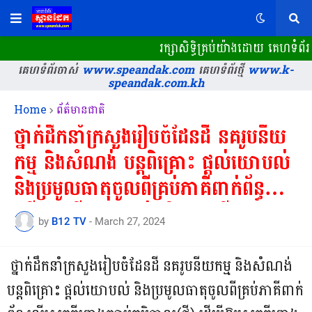
រក្សាសិទ្ធិគ្រប់យ៉ាងដោយ គេហទំព័រ 
គេហទំព័រចាស់
www.speandak.com
គេហទំព័រថ្មី
www.k-
speandak.com.kh
Home
ព័ត៌មានជាតិ
ថ្នាក់ដឹកនាំក្រសួងរៀបចំដែនដី នគរូបនីយ
កម្ម និងសំណង់ បន្តពិគ្រោះ ផ្ដល់យោបល់
និងប្រមូលធាតុចូលពីគ្រប់ភាគីពាក់ព័ន្ធ
លើសេចក្តីព្រាងច្បាប់ភូមិបាល(ថ្មី)
by
B12 TV
-
March 27, 2024
ដើម្បីឱ្យសេចក្តីព្រាងច្បាប់នេះមានលក្ខណៈ
គ្រប់ជ្រុងជ្រោយ ងាយស្រួលអនុវត្ត ជា
ថ្នាក់ដឹកនាំក្រសួងរៀបចំដែនដី នគរូបនីយកម្ម និងសំណង់
ពិសេស​ឆ្លើយតបបានចំពោះតម្រូវការ
បន្តពិគ្រោះ ផ្ដល់យោបល់ និងប្រមូលធាតុចូលពីគ្រប់ភាគីពាក់