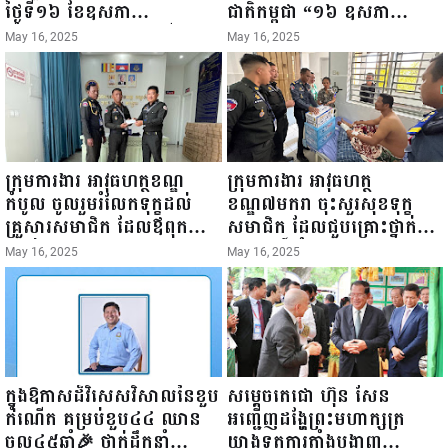
ថ្ងៃទី១៦ ខែឧសភា
ជាតិកម្ពុជា “១៦ ឧសភា
ឆ្នាំ២០២៥នេះ បានអញ្ជើញចុះ
១៩៤៥ ~ ១៦ ឧសភា
May 16, 2025
May 16, 2025
ធ្វើជំរឿនថ្នាក់ដឹកនាំមន្ត្រីរាជ
២០២៥”...
ការស៉ីវិល នៃក្រសួងព័ត៌មាន...
ក្រុមការងារ អាវុធហត្ថខណ្ឌ
ក្រុមការងារ អាវុធហត្ថ
កំបូល ចូលរួមរំលែកទុក្ខដល់
ខណ្ឌ៧មករា ចុះសួរសុខទុក្ខ
គ្រួសារសមាជិក ដែលឪពុកក្មេក
សមាជិក ដែលជួបគ្រោះថ្នាក់
របស់លោកទទួលមរណៈភាព!
ចរាចរណ៍ កំពុងសម្រាកព្យាបាល
May 16, 2025
May 16, 2025
នៅមន្ទីរពេទ្យ!
ក្នុងឱកាសដ៏វិសេសវិសាលនៃខួប
សម្តេចតេជោ ហ៊ុន សែន
កំណើត គម្រប់ខួប៤៤ ឈាន
អញ្ជើញដង្ហែព្រះមហាក្សត្រ
ចូល៤៥ឆ្នាំ🎉 ថ្នាក់ដឹកនាំ
យាងទតការតាំងបង្ហាញ