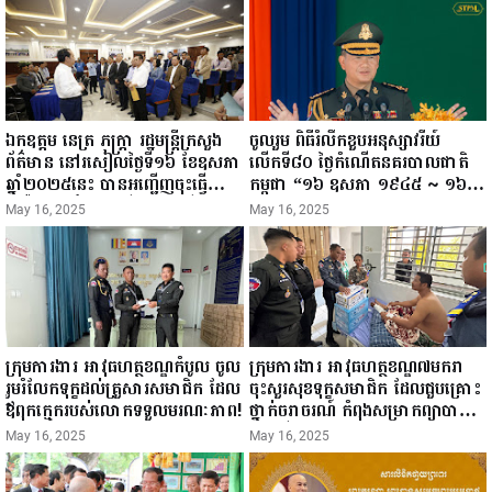
ឯកឧត្តម នេត្រ ភក្ត្រា រដ្ឋមន្ត្រីក្រសួង
ចូលរួម ពិធីរំលឹកខួបអនុស្សាវរីយ៍
ព័ត៌មាន នៅរសៀលថ្ងៃទី១៦ ខែឧសភា
លើកទី៨០ ថ្ងៃកំណើតនគរបាលជាតិ
ឆ្នាំ២០២៥នេះ បានអញ្ជើញចុះធ្វើ
កម្ពុជា “១៦ ឧសភា ១៩៤៥ ~ ១៦
ជំរឿនថ្នាក់ដឹកនាំមន្ត្រីរាជការស៉ីវិល នៃ
ឧសភា ២០២៥”...
May 16, 2025
May 16, 2025
ក្រសួងព័ត៌មាន...
ក្រុមការងារ អាវុធហត្ថខណ្ឌកំបូល ចូល
ក្រុមការងារ អាវុធហត្ថខណ្ឌ៧មករា
រួមរំលែកទុក្ខដល់គ្រួសារសមាជិក ដែល
ចុះសួរសុខទុក្ខសមាជិក ដែលជួបគ្រោះ
ឪពុកក្មេករបស់លោកទទួលមរណៈភាព!
ថ្នាក់ចរាចរណ៍ កំពុងសម្រាកព្យាបាល
នៅមន្ទីរពេទ្យ!
May 16, 2025
May 16, 2025