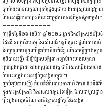
សេដ្ឋកិច្ចសង្គមកម្ពុជា។
ព័ន្ធ លើសេចក្តីព្រាងច្បាប់ភូមិបាល(ថ្មី) ដើម្បីឱ្យសេចក្តីព្រាង
ច្បាប់នេះមានលក្ខណៈគ្រប់ជ្រុងជ្រោយ ងាយស្រួលអនុវត្ត ជា
ពិសេស​ឆ្លើយតបបានចំពោះតម្រូវការសេដ្ឋកិច្ចសង្គមកម្ពុជា។
————————————-
នាព្រឹកថ្ងៃទី២៦ ខែមីនា ឆ្នាំ២០២៤ ថ្នាក់ដឹកនាំក្រសួងរៀបចំ
ដែនដី នគរូបនីយកម្ម និងសំណង់ បន្តពិគ្រោះ ផ្ដល់យោបល់
និងប្រមូល​ធាតុចូលពីគ្រប់ភាគីពាក់ព័ន្ធ លើសេចក្តីព្រាងច្បាប់
ភូមិបាល(ថ្មី) ដើម្បីឱ្យសេចក្តីព្រាងច្បាប់នេះមានលក្ខណៈ
គ្រប់ជ្រុងជ្រោយ ងាយ​ស្រួលអនុវត្ត ជាពិសេសឆ្លើយតបបាន
ចំពោះតម្រូវការសេដ្ឋកិច្ចសង្គមកម្ពុជា។
ច្បាប់ភូមិបាល(ថ្មី) កំណត់អំពីគោលការណ៍ វិធាន និងនីតិវិធី
ក្នុងការគ្រប់គ្រងដី និងអចលនវត្ថុដទៃទៀត ដែលជា​មូលដ្ឋាន
គ្រឹះក្នុងការ​រួមចំណែកអភិវឌ្ឍសេដ្ឋកិច្ច និងសង្គម