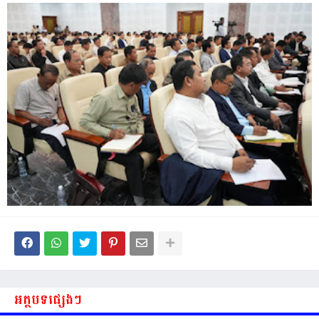
អត្ថបទផ្សេងៗ