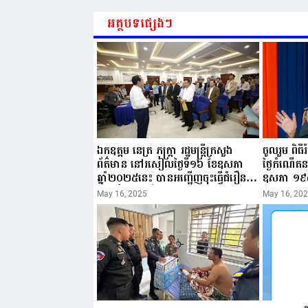
អត្ថបទផ្សេងៗ
ឯកឧត្តម នេត្រ ភក្ត្រា រដ្ឋមន្ត្រីក្រសួង
ចូលរួម ពិធ
ព័ត៌មាន នៅរសៀលថ្ងៃទី១៦ ខែឧសភា
ថ្ងៃកំណើត
ឆ្នាំ២០២៥នេះ បានអញ្ជើញចុះធ្វើជំរឿន
ឧសភា ១៩
ថ្នាក់ដឹកនាំមន្ត្រីរាជការស៉ីវិល នៃក្រសួង
២០២៥”...
May 16, 2025
May 16, 20
ព័ត៌មាន...