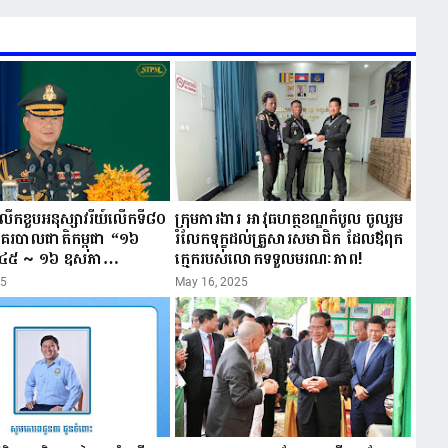
ីរំលឹកខួបអនុស្សាវរីយ៍លើកទី៨០
ក្រុមការងារ អាវុធហត្ថខណ្ឌកំបូល ចូលរួម
នគរបាលជាតិកម្ពុជា “១៦
រំលែកទុក្ខដល់គ្រួសារសមាជិក ដែលឪពុក
៤៥ ~ ១៦ ឧសភា
ក្មេករបស់លោកទទួលមរណៈភាព!
25
May 16, 2025