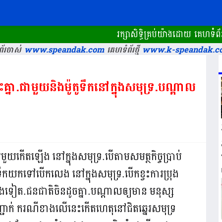
រក្សាសិទ្ធិគ្រប់យ៉ាងដោយ គេហទំព័រ ស
័រចាស់
www.speandak.com
គេហទំព័រថ្មី
www.k-speandak.c
៉ះគ្នា.ជាមួយនិងម៉ូតូទឹកនៅក្នុងសមុទ្រ.បណ្ដាល
្រមួយកើតឡើង នៅក្នុងសមុទ្រ.បើតាមសមត្ថកិច្ចប្រាប់
កយកទៅបើកលេង នៅក្នុងសមុទ្រ.បើកខ្វះការប្រុង
្ខាងទៀត.ជនជាតិចិនដូចគ្នា.បណ្ដាលឲ្យមាន មនុស្ស
ញ្ជាក់ ករណីខាងលើនេះកើតហេតុនៅជិតឆ្នេរសមុទ្រ