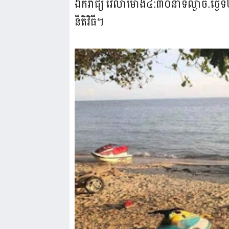
ឯករាជ្យ វេលាម៉ោង៤:៣០នាទីល្ងាច.ថ្ងៃទី២
នីតិវិធី។