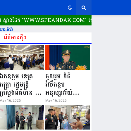
្ពានដែក​ "WWW.SPEANDAK.COM" គេហទំព័រ ស្ពានដែក ដំណើរការ​តាម
om.kh
ព័ត៌មានថ្មីៗ
ឯកឧត្តម នេត្រ
ចូលរួម ពិធី
ភក្ត្រា រដ្ឋមន្ត្រី
រំលឹកខួប
ក្រសួងព័ត៌មាន នៅ
អនុស្សាវរីយ៍
រសៀលថ្ងៃទី១៦ ខែ
លើកទី៨០ ថ្ងៃ
May 16, 2025
May 16, 2025
ឧសភា
កំណើតនគរបាល
ឆ្នាំ២០២៥នេះ
ជាតិកម្ពុជា “១៦
បានអញ្ជើញចុះធ្វើ
ឧសភា ១៩៤៥ ~