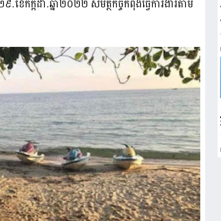
៩.ខែកក្កដា.ឆ្នាំ២០២២ សមត្ថកិច្ចកំពុងធ្វើការងារតាម