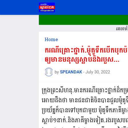
គេហទំព
Home
ករណីគ្រោះថ្នាក់.ម៉ូតូទឹកបើកបុកប
ឲ្យមានមនុស្សស្លាប់និងរបួស...
by
SPEANDAK
-
July 30, 2022
ក្រុងព្រះសីហនុ.មានករណីគ្រោះថ្នាក់ដ៏កម
អោយដឹងថា មានជនជាតិចិនបានជួលម៉ូតូទឹ
ប្រយ័ត្នក៏បានទៅបុកជាមួយ ម៉ូតូទឹកភាគីម
ស្លាប់១នាក់.និងភាគីម្ខាងទៀត.រងរបួសប