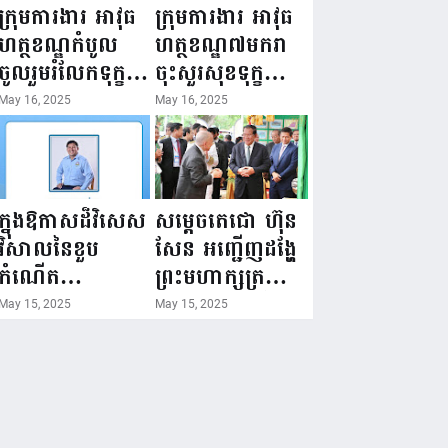
ជំរឿនថ្នាក់ដឹកនាំ
១៦ ឧសភា
ក្រុមការងារ អាវុធ
ក្រុមការងារ អាវុធ
មន្ត្រីរាជការស៉ីវិល
២០២៥”...
ហត្ថខណ្ឌកំបូល
ហត្ថខណ្ឌ៧មករា
នៃក្រសួងព័ត៌មាន...
ចូលរួមរំលែកទុក្ខ
ចុះសួរសុខទុក្ខ
ដល់គ្រួសារ
សមាជិក ដែលជួប
May 16, 2025
May 16, 2025
សមាជិក ដែល
គ្រោះថ្នាក់
ឪពុកក្មេករបស់
ចរាចរណ៍ កំពុង
លោកទទួលមរណៈ
សម្រាកព្យាបាល
ភាព!
នៅមន្ទីរពេទ្យ!
ក្នុងឱកាសដ៏វិសេស
សម្តេចតេជោ ហ៊ុន
វិសាលនៃខួប
សែន អញ្ជើញដង្ហែ
កំណើត
ព្រះមហាក្សត្រ
គម្រប់ខួប៤៤
យាងទតការតាំង
May 15, 2025
May 15, 2025
ឈានចូល៤៥ឆ្នាំ
បង្ហាញផលិតផល
🎉 ថ្នាក់ដឹកនាំ
កសិកម្ម កសិ
សមាជិក សមាជិកា
ឧស្សាហកម្ម និង
នៃក្រុមគ្រួសារ
សិប្បកម្ម ក្នុងព្រះ
កម្មវិធីអាជីវកម្ម
រាជពិធីច្រត់