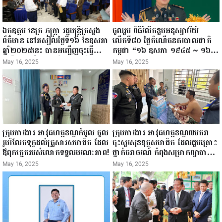
ឯកឧត្តម នេត្រ ភក្ត្រា រដ្ឋមន្ត្រីក្រសួង
ចូលរួម ពិធីរំលឹកខួបអនុស្សាវរីយ៍
ព័ត៌មាន នៅរសៀលថ្ងៃទី១៦ ខែឧសភា
លើកទី៨០ ថ្ងៃកំណើតនគរបាលជាតិ
ឆ្នាំ២០២៥នេះ បានអញ្ជើញចុះធ្វើ
កម្ពុជា “១៦ ឧសភា ១៩៤៥ ~ ១៦
ជំរឿនថ្នាក់ដឹកនាំមន្ត្រីរាជការស៉ីវិល នៃ
ឧសភា ២០២៥”...
May 16, 2025
May 16, 2025
ក្រសួងព័ត៌មាន...
ក្រុមការងារ អាវុធហត្ថខណ្ឌកំបូល ចូល
ក្រុមការងារ អាវុធហត្ថខណ្ឌ៧មករា
រួមរំលែកទុក្ខដល់គ្រួសារសមាជិក ដែល
ចុះសួរសុខទុក្ខសមាជិក ដែលជួបគ្រោះ
ឪពុកក្មេករបស់លោកទទួលមរណៈភាព!
ថ្នាក់ចរាចរណ៍ កំពុងសម្រាកព្យាបាល
នៅមន្ទីរពេទ្យ!
May 16, 2025
May 16, 2025