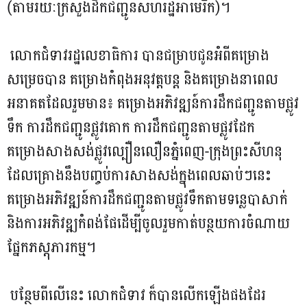
(តាមរយៈក្រសួងដឹកជញ្ជូនសហរដ្ឋអាមេរិក)។
លោកជំទាវរដ្ឋលេខាធិការ បានជម្រាបជូនអំពីគម្រោង
សម្រេចបាន គម្រោងកំពុងអនុវត្តបន្ត និងគម្រោងនាពេល
អនាគតដែលរួមមាន៖ គម្រោងអភិវឌ្ឍន៍ការដឹកជញ្ជូនតាមផ្លូវ
ទឹក ការដឹកជញ្ជូនផ្លូវគោក ការដឹកជញ្ជូនតាមផ្លូវដែក
គម្រោងសាងសង់ផ្លូវល្បឿនលឿនភ្នំពេញ-ក្រុងព្រះសីហនុ
ដែលគ្រោងនឹងបញ្ចប់ការសាងសង់ក្នុងពេលឆាប់ៗនេះ
គម្រោងអភិវឌ្ឍន៍ការដឹកជញ្ជូនតាមផ្លូវទឹកតាមទន្លេបាសាក់
និងការអភិវឌ្ឍកំពង់ផែដើម្បីចូលរួមកាត់បន្ថយការចំណាយ
ផ្នែកភស្តុភារកម្ម។
បន្ថែមពីលើនេះ លោកជំទាវ ក៏បានលើកឡើងផងដែរ