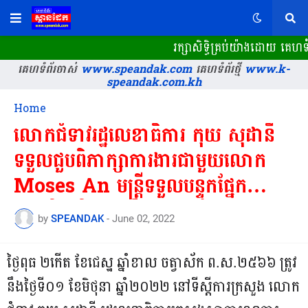
រក្សាសិទ្ធិគ្រប់យ៉ាងដោយ គេហទ
គេហទំព័រចាស់
www.speandak.com
គេហទំព័រថ្មី
www.k-
speandak.com.kh
Home
លោកជំទាវរដ្ឋលេខាធិការ កុយ សុដានី
ទទួលជួបពិភាក្សាការងារជាមួយលោក
Moses An មន្ត្រីទទួលបន្ទុកផ្នែក
សេដ្ឋកិច្ច និងពាណិជ្ជកម្មស្ថានទូត
by
SPEANDAK
-
June 02, 2022
សហរដ្ឋអាមេរិកប្រចាំកម្ពុជា===
ថ្ងៃពុធ ២កើត ខែជេស្ឋ ឆ្នាំខាល ចត្វាស័ក ព.ស.២៥៦៦ ត្រូវ
នឹងថ្ងៃទី០១ ខែមិថុនា ឆ្នាំ២០២២ នៅទីស្តីការក្រសួង លោក