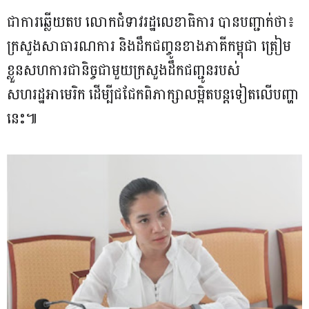
ជាការឆ្លើយតប លោកជំទាវរដ្ឋលេខាធិការ បានបញ្ជាក់ថា៖
ក្រសួងសាធារណការ និងដឹកជញ្ចូនខាងភាគីកម្ពុជា ត្រៀម
ខ្លួនសហការជានិច្ចជាមួយក្រសួងដឹកជញ្ជូនរបស់
សហរដ្ឋអាមេរិក ដើម្បីជជែកពិភាក្សាលម្អិតបន្តទៀតលើបញ្ហា
នេះ៕