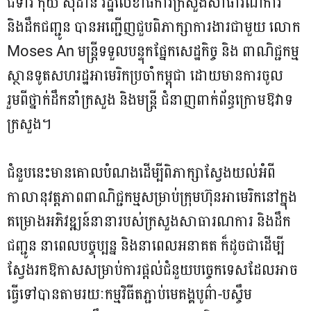
ជំទាវ កុយ សុដានី រដ្ឋលេខាធិការក្រសួងសាធារណការ
និងដឹកជញ្ជូន បានអញ្ជើញជួបពិភាក្សាការងារជាមួយ លោក
Moses An មន្ត្រីទទួលបន្ទុកផ្នែកសេដ្ឋកិច្ច និង ពាណិជ្ជកម្ម
ស្ថានទូតសហរដ្ឋអាមេរិកប្រចាំកម្ពុជា ដោយមានការចូល
រួមពីថ្នាក់ដឹកនាំក្រសួង និងមន្ត្រី ជំនាញពាក់ព័ន្ធក្រោមឱវាទ
ក្រសួង។
ជំនួបនេះមានគោលបំណងដើម្បីពិភាក្សាស្វែងយល់អំពី
កាលានុវត្តភាពពាណិជ្ជកម្មសម្រាប់ក្រុមហ៊ុនអាមេរិកនៅក្នុង
គម្រោងអភិវឌ្ឍន៍នានារបស់ក្រសួងសាធារណការ និងដឹក
ជញ្ជូន នាពេលបច្ចុប្បន្ន និងនាពេលអនាគត ក៏ដូចជាដើម្បី
ស្វែងរកឱកាសសម្រាប់ការផ្តល់ជំនួយបច្ចេកទេសដែលអាច
ធ្វើទៅបានតាមរយៈកម្មវិធីតភ្ជាប់មេគង្គបូព៌ា-បស្ចឹម