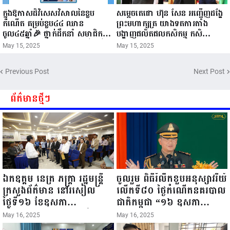
ក្នុងឱកាសដ៏វិសេសវិសាលនៃខួប
សម្តេចតេជោ ហ៊ុន សែន អញ្ជើញដង្ហែ
កំណើត គម្រប់ខួប៤៤ ឈាន
ព្រះមហាក្សត្រ យាងទតការតាំង
ចូល៤៥ឆ្នាំ🎉 ថ្នាក់ដឹកនាំ សមាជិក
បង្ហាញផលិតផលកសិកម្ម កសិ
សមាជិកា នៃក្រុមគ្រួសារកម្មវិធីអាជីវ
ឧស្សាហកម្ម និងសិប្បកម្ម ក្នុងព្រះរាជ
May 15, 2025
May 15, 2025
កម្មចល័ត និងកម្មករសំណង់ សូមគោរព
ពិធីច្រត់ព្រះនង្គ័ល...
ជូនពរ ជូនចំពោះ ឯកឧត្តម សាយ
Previous Post
Next Post
សំអាល់ ប្រធានសហភាពសហព័ន្ធ
យុវជនកម្ពុជា រាធានីភ្នំពេញ សូមទទួល
បាននូវ សុខភាពល្អបរិបូរណ៍
ព័ត៌មានថ្មីៗ
កម្លាំងមាំមួន បញ្ញាញាណវាងវៃ
អាយុយឺនយូរ ...
ឯកឧត្តម នេត្រ ភក្ត្រា រដ្ឋមន្ត្រី
ចូលរួម ពិធីរំលឹកខួបអនុស្សាវរីយ៍
ក្រសួងព័ត៌មាន នៅរសៀល
លើកទី៨០ ថ្ងៃកំណើតនគរបាល
ថ្ងៃទី១៦ ខែឧសភា
ជាតិកម្ពុជា “១៦ ឧសភា
ឆ្នាំ២០២៥នេះ បានអញ្ជើញចុះ
១៩៤៥ ~ ១៦ ឧសភា
May 16, 2025
May 16, 2025
ធ្វើជំរឿនថ្នាក់ដឹកនាំមន្ត្រីរាជ
២០២៥”...