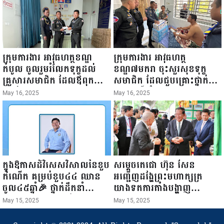
ការស៉ីវិល នៃក្រសួងព័ត៌មាន...
ក្រុមការងារ អាវុធហត្ថខណ្ឌ
ក្រុមការងារ អាវុធហត្ថ
កំបូល ចូលរួមរំលែកទុក្ខដល់
ខណ្ឌ៧មករា ចុះសួរសុខទុក្ខ
គ្រួសារសមាជិក ដែលឪពុកក្មេក
សមាជិក ដែលជួបគ្រោះថ្នាក់
របស់លោកទទួលមរណៈភាព!
ចរាចរណ៍ កំពុងសម្រាកព្យាបាល
May 16, 2025
May 16, 2025
នៅមន្ទីរពេទ្យ!
ក្នុងឱកាសដ៏វិសេសវិសាលនៃខួប
សម្តេចតេជោ ហ៊ុន សែន
កំណើត គម្រប់ខួប៤៤ ឈាន
អញ្ជើញដង្ហែព្រះមហាក្សត្រ
ចូល៤៥ឆ្នាំ🎉 ថ្នាក់ដឹកនាំ
យាងទតការតាំងបង្ហាញ
សមាជិក សមាជិកា នៃក្រុម
ផលិតផលកសិកម្ម កសិ
May 15, 2025
May 15, 2025
គ្រួសារកម្មវិធីអាជីវកម្មចល័ត និង
ឧស្សាហកម្ម និងសិប្បកម្ម ក្នុង
កម្មករសំណង់ សូមគោរពជូនពរ
ព្រះរាជពិធីច្រត់ព្រះនង្គ័ល...