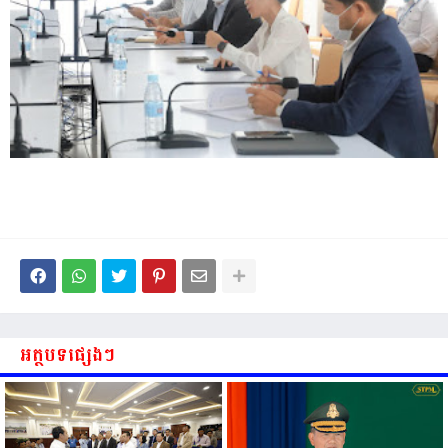
អត្ថបទផ្សេងៗ