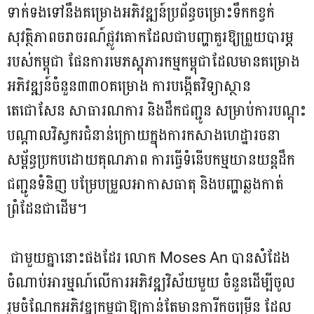
ទាក់ទងទៅនឹងគម្រោងអភិវឌ្ឍន៍ប្រព័ន្ធចម្រោះទឹកកខ្វក់
សុវត្ថិភាពចរាចរណ៍ផ្លូវគោកដែលជាបញ្ហាគួរឱ្យព្រួយបារម្ភ
របស់កម្ពុជា ផែនការមេភស្តុភារកម្មកម្ពុជាដែលមានគម្រោង
អភិវឌ្ឍន៍ចំនួន៣៣០គម្រោង ការបង្កើតវិទ្យាស្ថាន
តេជោសែន សាធារណការ និងដឹកជញ្ជូន សម្រាប់ការបណ្ដុះ
បណ្ដាលវិស្វករជំនាន់ក្រោយក្នុងការកសាងហេដ្ឋារចនា
សម្ព័ន្ធប្រកបដោយគុណភាព ការធ្វើទំនើបកម្មយានយន្តដឹក
ជញ្ជូនទំនិញ បម្រែបម្រួលអាកាសធាតុ និងបញ្ហាឆ្លងកាត់
ព្រំដែនជាដើម។
ជាមួយគ្នានោះផងដែរ លោក Moses An បានសំដែង
ចំណាប់អារម្មណ៍លើការអភិវឌ្ឍវិស័យមួយ ចំនួនដើម្បីចូល
រួមចំណែកអភិវឌ្ឍកម្ពុជាឱ្យកាន់តែមានការីកចម្រើន ដែល