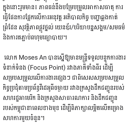
ក្នុងនោះរួមមាន៖ ភាពធន់នឹងបម្រែបម្រួលអាកាសធាតុ ការ
ធ្វើផែនការផ្អែកលើការអនុវត្ត អភិបាលកិច្ច បញ្ហាឆ្លងកាត់
ព្រំដែន សុវត្ថិភាពផ្លូវថ្នល់ យេនឌ័រ/បរិយាបន្នសង្គម/សមធម៌
និងការតភ្ជាប់ពហុមធ្យោបាយ។
លោក Moses An បានស្នើឱ្យមានមន្ត្រីទទួលបន្ទុកការងារ
ទំនាក់ទំនង (Focus Point) រវាងភាគីទាំងពីរ ដើម្បី
សម្របសម្រួលលើការងារផ្សេងៗ ជាពិសេសសម្របសម្រួល
កិច្ចប្រជុំតាមប្រព័ន្ធវីដេអូពីចម្ងាយ រវាងក្រសួងដឹកជញ្ជូនរបស់
សហរដ្ឋអាមេរិក និងក្រសួងសាធារណការ និងដឹកជញ្ជូន
របស់កម្ពុជានាពេលខាងមុខ ដើម្បីពិភាក្សាលម្អិតលើគម្រោង
សហការមួយចំនួន។