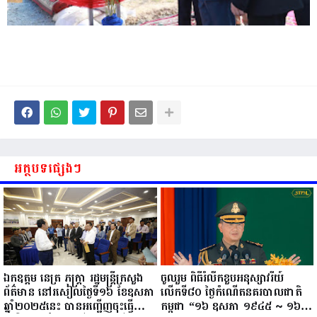
អត្ថបទផ្សេងៗ
ឯកឧត្តម នេត្រ ភក្ត្រា រដ្ឋមន្ត្រីក្រសួង
ចូលរួម ពិធីរំលឹកខួបអនុស្សាវរីយ៍
ព័ត៌មាន នៅរសៀលថ្ងៃទី១៦ ខែឧសភា
លើកទី៨០ ថ្ងៃកំណើតនគរបាលជាតិ
ឆ្នាំ២០២៥នេះ បានអញ្ជើញចុះធ្វើ
កម្ពុជា “១៦ ឧសភា ១៩៤៥ ~ ១៦