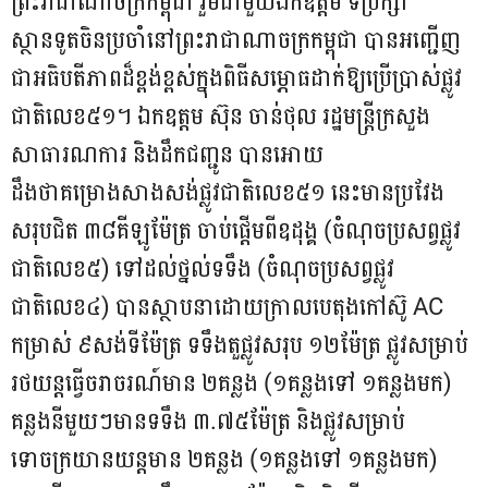
ព្រះរាជាណាចក្រកម្ពុជា រួមជាមួយឯកឧត្តម ទីប្រឹក្សា
ស្ថានទូតចិនប្រចាំនៅព្រះរាជាណាចក្រកម្ពុជា បានអញ្ជើញ
ជាអធិបតីភាពដ៏ខ្ពង់ខ្ពស់ក្នុងពិធីសម្ភោធដាក់ឱ្យប្រើប្រាស់ផ្លូវ
ជាតិលេខ៥១។ ឯកឧត្តម ស៊ុន ចាន់ថុល រដ្ឋមន្ត្រីក្រសួង
សាធារណការ និងដឹកជញ្ជូន បានអោយ
ដឹងថាគម្រោងសាងសង់ផ្លូវជាតិលេខ៥១ នេះមានប្រវែង
សរុបជិត ៣៨គីឡូម៉ែត្រ ចាប់ផ្តើមពីឧដុង្គ (ចំណុចប្រសព្វផ្លូវ
ជាតិលេខ៥) ទៅដល់ថ្នល់ទទឹង (ចំណុចប្រសព្វផ្លូវ
ជាតិលេខ៤) បានស្ថាបនាដោយក្រាលបេតុងកៅស៊ូ AC
កម្រាស់ ៩សង់ទីម៉ែត្រ ទទឹងតួផ្លូវសរុប ១២ម៉ែត្រ ផ្លូវសម្រាប់
រថយន្តធ្វើចរាចរណ៍មាន ២គន្លង (១គន្លងទៅ ១គន្លងមក)
គន្លងនីមួយៗមានទទឹង ៣.៧៥ម៉ែត្រ និងផ្លូវសម្រាប់
ទោចក្រយានយន្តមាន ២គន្លង (១គន្លងទៅ ១គន្លងមក)