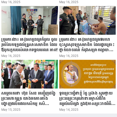
ជំរឿនថ្នាក់ដឹកនាំមន្ត្រីរាជការស៉ីវិល នៃ
ឧសភា ២០២៥”...
May 16, 2025
May 16, 2025
ក្រសួងព័ត៌មាន...
ក្រុមការងារ អាវុធហត្ថខណ្ឌកំបូល ចូល
ក្រុមការងារ អាវុធហត្ថខណ្ឌ៧មករា
រួមរំលែកទុក្ខដល់គ្រួសារសមាជិក ដែល
ចុះសួរសុខទុក្ខសមាជិក ដែលជួបគ្រោះ
ឪពុកក្មេករបស់លោកទទួលមរណៈភាព!
ថ្នាក់ចរាចរណ៍ កំពុងសម្រាកព្យាបាល
នៅមន្ទីរពេទ្យ!
May 16, 2025
May 16, 2025
សម្តេចតេជោ ហ៊ុន សែន អញ្ជើញដង្ហែ
ទូលព្រះបង្គំជាខ្ញុំ រ័ត្ន ស្រ៊ាង សូមថ្វាយ
ព្រះមហាក្សត្រ យាងទតការតាំង
ព្រះពរព្រះករុណាជាអម្ចាស់ជីវិត
បង្ហាញផលិតផលកសិកម្ម កសិ
តម្កល់លើត្បូង ក្នុងឱកាសព្រះរាជពិធី
ឧស្សាហកម្ម និងសិប្បកម្ម ក្នុងព្រះរាជ
ចម្រើនព្រះជន្ម គម្រប់ខួប៧២ យាងចូល
May 15, 2025
May 14, 2025
ពិធីច្រត់ព្រះនង្គ័ល...
៧៣ព្រះវស្សា..