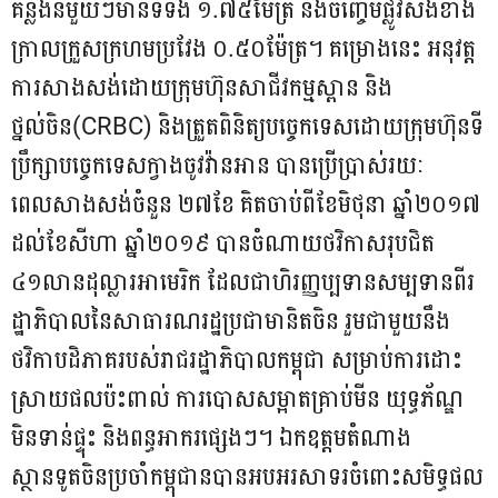
គន្លងនីមួយៗមានទទឹង ១.៧៥ម៉ែត្រ និងចិញ្ចើមផ្លូវសងខាង
ក្រាលក្រួសក្រហមប្រវែង ០.៥០ម៉ែត្រ។ គម្រោងនេះ អនុវត្ដ
ការសាងសង់ដោយក្រុមហ៊ុនសាជីវកម្មស្ពាន និង
ថ្នល់ចិន(CRBC) និងត្រួតពិនិត្យបច្ចេកទេសដោយក្រុមហ៊ុនទី
ប្រឹក្សាបច្ចេកទេសក្វាងចូវវ៉ានអាន បានប្រើប្រាស់រយៈ
ពេលសាងសង់ចំនួន ២៧ខែ គិតចាប់ពីខែមិថុនា ឆ្នាំ២០១៧
ដល់ខែសីហា ឆ្នាំ២០១៩ បានចំណាយថវិកាសរុបជិត
៤១លានដុល្លារអាមេរិក ដែលជាហិរញ្ញប្បទានសម្បទានពីរ
ដ្ឋាភិបាលនៃសាធារណរដ្ឋប្រជាមានិតចិន រួមជាមួយនឹង
ថវិកាបដិភាគរបស់រាជរដ្ឋាភិបាលកម្ពុជា សម្រាប់ការដោះ
ស្រាយផលប៉ះពាល់ ការបោសសម្អាតគ្រាប់មីន យុទ្ធភ័ណ្ឌ
មិនទាន់ផ្ទុះ និងពន្ធអាករផ្សេងៗ។ ឯកឧត្តមតំណាង
ស្ថានទូតចិនប្រចាំកម្ពុជានបានអបអរសាទរចំពោះសមិទ្ធផល