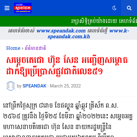
រក្សាសិទ្ធិគ្រប់យ៉ាងដោយ គេហទំព័រ
គេហទំព័រចាស់
www.speandak.com
គេហទំព័រថ្មី
www.k-
speandak.com.kh
Home
ព័ត៌មានជាតិ
សម្តេចតេជោ ហ៊ុន សែន អញ្ជើញសម្ពោធ
ដាក់ឱ្យប្រើប្រាស់ផ្លូវជាតិលេខ៥១
by
SPEANDAK
-
March 25, 2022
នៅព្រឹកថ្ងៃសុក្រ ៨រោច ខែផល្គុន ឆ្នាំឆ្លូវ ត្រីស័ក ព.ស.
២៥៦៥ ត្រូវនឹង ថ្ងៃទី២៥ ខែមីនា ឆ្នាំ២០២២នេះ សម្ដេចអគ្គ
មហាសេនាបតីតេជោ ហ៊ុន សែន នាយករដ្ឋមន្ត្រីនៃ