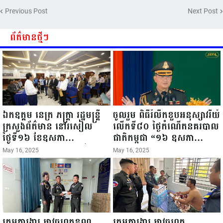
Previous Post
Next Post
ព័ត៌មានថ្មីៗ
ឯកឧត្តម នេត្រ ភក្ត្រា រដ្ឋមន្ត្រី
ចូលរួម ពិធីរំលឹកខួបអនុស្សាវរីយ៍
ក្រសួងព័ត៌មាន នៅរសៀល
លើកទី៨០ ថ្ងៃកំណើតនគរបាល
ថ្ងៃទី១៦ ខែឧសភា
ជាតិកម្ពុជា “១៦ ឧសភា
ឆ្នាំ២០២៥នេះ បានអញ្ជើញចុះ
១៩៤៥ ~ ១៦ ឧសភា
May 16, 2025
May 16, 2025
ធ្វើជំរឿនថ្នាក់ដឹកនាំមន្ត្រីរាជ
២០២៥”...
ការស៉ីវិល នៃក្រសួងព័ត៌មាន...
ក្រុមការងារ អាវុធហត្ថខណ្ឌ
ក្រុមការងារ អាវុធហត្ថ