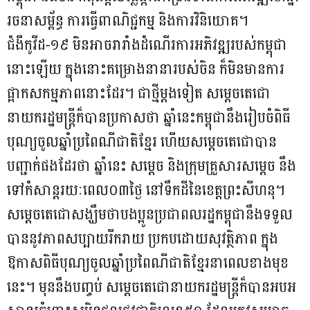
រចនាសម្ព័ន្ធ ការធ្វើពាណិជ្ជកម្ម និងការវិនិយោគ។
ជំងឺកូវីដ-១៩ មិនអាចរារាំងដំណើរការអភិវឌ្ឍរបស់កម្ពុជា
នោះឡើយ ក្នុងនោះគម្រោងនានារបស់ចិន ក៏មិនមានការ
ផ្អាកសកម្មភាពនោះដែរ។ ជាថ្មីម្តងទៀត សម្ដេចតេជោ
នាយករដ្ឋមន្ត្រីក៏បានប្រកាសថា ឆ្នាំនេះកម្ពុជានឹងរៀបចំពិធី
បុណ្យចូលឆ្នាំប្រពៃណីជាតិខ្មែរ ហើយសម្ដេចតេជោបាន
បញ្ជាក់ផងដែរថា ឆ្នាំនេះ សម្តេច និងក្រុមគ្រួសារសម្តេច នឹង
ទៅកំសាន្តរយៈពេល០៣ថ្ងៃ នៅទឹកដីនៃខេត្តព្រះសីហនុ។
សម្ដេចតេជោសង្ឃឹមថាបងប្អូនប្រជាពលរដ្ឋកម្ពុជានឹងទទួល
បាននូវភាពសប្បាយរីករាយ ប្រកបដោយសុវត្ថិភាព ក្នុង
ឱកាសពិធីបុណ្យចូលឆ្នាំប្រពៃណីជាតិខ្មែរនាពេលខាងមុខ
នេះ។ មុននឹងបញ្ចប់​ សម្ដេចតេជោនាយករដ្ឋមន្ត្រីក៏បានអបអ