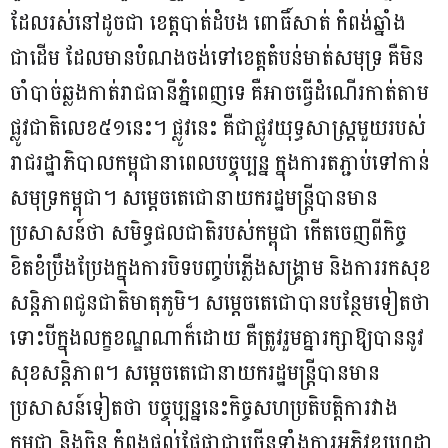
ដែលរស់នៅដូចជា ខេត្តបាត់ដំបង ពោធិ៍សាត់ កំពង់ឆ្នាំង
ជាដើម ដែលមានបំណងចង់ទៅខេត្តតំបន់មាត់សមុទ្រ គឺមិន
ចាំបាច់ឆ្លងកាត់រាជធានីភ្នំពេញទេ គឺអាចធ្វើដំណើរកាត់តាម
ផ្លូវជាតិលេខ៥១នេះ។ ផ្លូវនេះ គឺជាផ្លូវយុទ្ធសាស្ត្រមួយរបស់
រាជរដ្ឋាភិបាលកម្ពុជានាពេលបច្ចុប្បន្ន ក្នុងការតភ្ជាប់ទៅកាន់
សមុទ្រកម្ពុជា។ សម្តេចតេជោនាយករដ្ឋមន្ត្រីបានមាន
ប្រសាសន៍ថា សមិទ្ធផលជាតិរបស់កម្ពុជា កើតចេញពីកិច្ច
ខិតខំប្រឹងប្រែងក្នុងការបិទបញ្ចប់ភ្លើងសង្គ្រាម និងការរកសុខ
សន្តិភាពជូនជាតិមាតុភូមិ។ សម្តេចតេជោបានបន្ថែមទៀតថា
ទោះបីក្នុងលក្ខខណ្ឌណាក៏ដោយ គឺត្រូវរួមគ្នារក្សាឱ្យបាននូវ
សុខសន្តិភាព។ សម្តេចតេជោនាយករដ្ឋមន្ត្រីបានមាន
ប្រសាសន៍ទៀតថា បច្ចុប្បន្ននេះកិច្ចសហប្រតិបត្តិការវាង
កម្ពុជា និងចិន កំពុងផ្តល់ផ្លែផ្កាជាច្រើនទាំងការអភិវឌ្ឍហេដ្ឋា