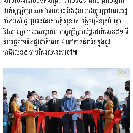
សាទរចំពោះសមិទ្ធផលផ្លូវជាតិលេខ៥១ ដែលត្រូវសម្ភោធ
ដាក់ឲ្យប្រើប្រាស់នៅពេលនេះ និងជូនពរបងប្អូនប្រជាពលរដ្ឋ
ទាំងអស់ ជួបប្រទះតែសេចក្តីសុខ សេចក្តីចម្រើនគ្រប់ៗគ្នា
និងបានប្រកាសសម្ពោធដាក់ឲ្យប្រើប្រាស់ផ្លូវជាតិលេខ៥១ ពី
តំបន់ថ្នល់ទទឹងផ្លូវជាតិលេខ៤ ទៅកាន់តំបន់ឧត្តុងផ្លូវ
ជាតិលេខ៥ ចាប់ពីពេលនេះតទៅ៕