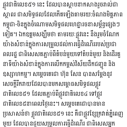
ផ្លូវជាតិលេខ៥១ នេះ ដែលបានស្ថាបនាកសាងរួចរាល់ជា
ស្ថាពរ ជាសមិទ្ធផលដែលកើតឡើងតាមរយ:ចំណងមិត្តភាព
កម្ពុជា-ចិនក្នុងចំណោមសមិទ្ធផលហេដ្ឋារចនាសម្ព័ន្ធផ្សេងៗ
ទៀត។ ឯកឧត្តមសង្ឃឹមថា តាមរយៈផ្លូវនេះ នឹងរួមចំណែក
យ៉ាងសំខាន់ក្នុងការសម្រួលដល់ការធ្វើដំណើររបស់ប្រជា
ពលរដ្ឋ ជាពិសេសតភ្ជាប់ពីតំបន់មួយទៅតំបន់មួយ និងដើរតួ
នាទីយ៉ាងសំខាន់ក្នុងការលើកកម្ពស់វិស័យដឹកជញ្ជូន និង
ឧស្សាហកម្ម។ សម្តេចតេជោ ហ៊ុន សែន បានសម្តែងនូវ
សេចក្តីរីករាយដែលបានមកសម្ពោធសមិទ្ធផលផ្លូវ
ជាតិលេខ៥១ ដែលតភ្ជាប់ពីផ្លូវជាតិលេខ៤ ទៅផ្លូវ
ជាតិលេខ៥នាពេលថ្ងៃនេះ។ សម្តេចតេជោបានមាន
ប្រសាសន៍ថា ផ្លូវជាតិលេខ៥១ នេះ គឺជាផ្លូវខ្សែក្រវាត់ភ្នំពេញ
មួយ ដែលបានជួយសម្រួលការធ្វើដំណើរ ជាពិសេសអ្នក