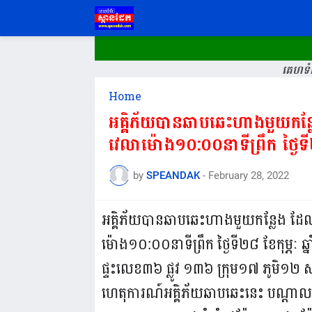
គេហទំព
Home
អគ្គិភ័យបានឆាបឆេះហាងមួយកន្
វេលាម៉ោង១០:០០នាទីព្រឹក ថ្ងៃទី
by
SPEANDAK
-
February 28, 2022
អគ្គិភ័យបានឆាបឆេះហាងមួយកន្លែង​​ 
ម៉ោង១០:០០នាទីព្រឹក ថ្ងៃទី២៨ ខែកុម
ផ្ទះលេខ៣៦ ផ្លូវ ១៣៦ ក្រុម១៧ ភូមិ១២ ស
ហេតុការណ៍​អគ្គិភ័យឆាបឆេះនេះ បណ្តាលមក