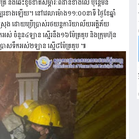
្រ និងឆេះខូចខាតសម្ភារៈពិដានខាងលើ ប៉ុន្តែមិន
បែរខាងឡើយ។ នៅវេលាម៉ោង១១:០០នាទី ថ្ងៃខែឆ្នាំ
ងស្រុង ដោយប្រើប្រាស់រថយន្តការិយាល័យអគ្គិភ័យ
ទឹកអស់ ចំនួន៤ឡាន ស្មើរនឹង១៦ម៉ែត្រគូប និងក្រុមហ៊ុន
ើប្រាសទឹកអស់២ឡាន ស្មើ៨ម៉ែត្រគូប​ ៕