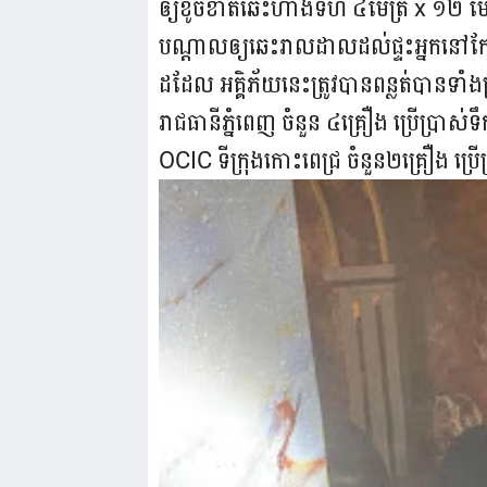
ឲ្យខូចខាតឆេះហាងទំហំ ៤ម៉ែត្រ x ១២ ម៉ែត
បណ្តាលឲ្យឆេះរាលដាលដល់ផ្ទះអ្នកនៅក្
ដដែល អគ្គិភ័យនេះត្រូវបានពន្លត់បានទាំ
រាជធានីភ្នំពេញ ចំនួន ៤គ្រឿង ប្រើប្រាស់
OCIC ទីក្រុងកោះពេជ្រ ចំនួន២គ្រឿង ប្រ