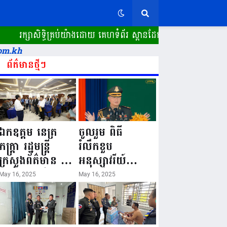
សាសិទ្ធិគ្រប់យ៉ាងដោយ គេហទំព័រ ស្ពានដែក​ "WWW.SPEANDAK.COM"
om.kh
ព័ត៌មានថ្មីៗ
ឯកឧត្តម នេត្រ
ចូលរួម ពិធី
ភក្ត្រា រដ្ឋមន្ត្រី
រំលឹកខួប
ក្រសួងព័ត៌មាន នៅ
អនុស្សាវរីយ៍
រសៀលថ្ងៃទី១៦ ខែ
លើកទី៨០ ថ្ងៃ
May 16, 2025
May 16, 2025
ឧសភា
កំណើតនគរបាល
ឆ្នាំ២០២៥នេះ
ជាតិកម្ពុជា “១៦
បានអញ្ជើញចុះធ្វើ
ឧសភា ១៩៤៥ ~