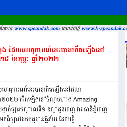
រក្
័រចាស់
www.speandak.com
គេហទំព័រថ្មី
www.k-speandak.c
លែង​​ ដែលហេតុការណ៍​នេះបានកើតឡើងនៅ
២៨ ខែកុម្ភៈ ឆ្នាំ២០២២
ដែលហេតុការណ៍​នេះបានកើតឡើងនៅវេលា
្ភៈ ឆ្នាំ២០២២ កើតឡើងនៅចំណុចហាង Amazing
ង្កាត់ផ្សារកណ្ដាលទី១ ខណ្ឌដូនពេញ រាជធានីភ្នំពេញ
ពីផ្សារដែកបង្កជាអគ្គិភ័យ​ ដែលធ្វើ