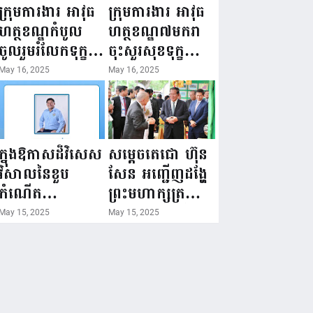
ជំរឿនថ្នាក់ដឹកនាំ
១៦ ឧសភា
ក្រុមការងារ អាវុធ
ក្រុមការងារ អាវុធ
មន្ត្រីរាជការស៉ីវិល
២០២៥”...
ហត្ថខណ្ឌកំបូល
ហត្ថខណ្ឌ៧មករា
នៃក្រសួងព័ត៌មាន...
ចូលរួមរំលែកទុក្ខ
ចុះសួរសុខទុក្ខ
ដល់គ្រួសារ
សមាជិក ដែលជួប
May 16, 2025
May 16, 2025
សមាជិក ដែល
គ្រោះថ្នាក់
ឪពុកក្មេករបស់
ចរាចរណ៍ កំពុង
លោកទទួលមរណៈ
សម្រាកព្យាបាល
ភាព!
នៅមន្ទីរពេទ្យ!
ក្នុងឱកាសដ៏វិសេស
សម្តេចតេជោ ហ៊ុន
វិសាលនៃខួប
សែន អញ្ជើញដង្ហែ
កំណើត
ព្រះមហាក្សត្រ
គម្រប់ខួប៤៤
យាងទតការតាំង
May 15, 2025
May 15, 2025
ឈានចូល៤៥ឆ្នាំ
បង្ហាញផលិតផល
🎉 ថ្នាក់ដឹកនាំ
កសិកម្ម កសិ
សមាជិក សមាជិកា
ឧស្សាហកម្ម និង
នៃក្រុមគ្រួសារ
សិប្បកម្ម ក្នុងព្រះ
កម្មវិធីអាជីវកម្ម
រាជពិធីច្រត់