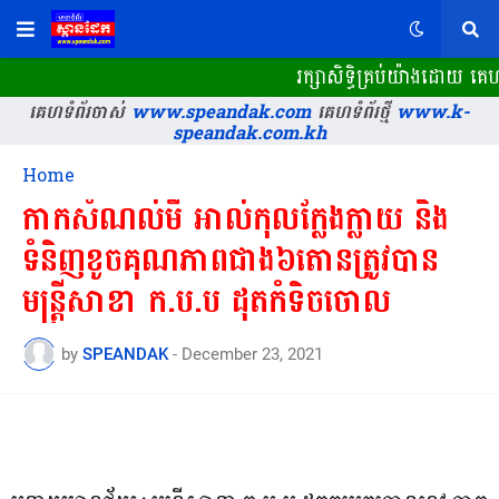
រក្សាសិទ្ធិគ្រប់យ៉ាងដោយ គ
គេហទំព័រចាស់
www.speandak.com
គេហទំព័រថ្មី
www.k-
speandak.com.kh
Home
កាកសំណល់មី អាល់កុលក្លែងក្លាយ និង
ទំនិញខូចគុណភាពជាង៦តោនត្រូវបាន
មន្ត្រីសាខា ក.ប.ប ដុតកំទិចចោល
by
SPEANDAK
-
December 23, 2021