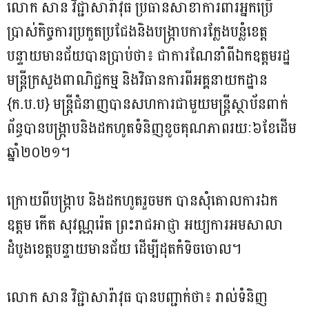
លោក សាន វិជ្ជាសារ៉ាវុធ ប្រធានសាខាការពារអ្នកប្រើ
ប្រាស់កិច្ចការប្រកួតប្រជែងនិងបង្ក្រាបការក្លែងបន្លំខេត្ត
បន្ទាយមានជ័យបានប្រាប់ថា៖ ជាការណែនាំពីឯកឧត្តមរដ្ឋ
មន្ត្រីក្រសួងពាណិជ្ជកម្ម និងវិធានការពីអគ្គនាយកដ្ឋាន
{ក.ប.ប} មន្ត្រីជំនាញបានសហការជាមួយមន្ត្រីស្ថាប័នពាក់
ព័ន្ធបានបង្ក្រាបនិងដកហូតទំនិញខូចគុណភាពរយៈ៦ខែដើម
ឆ្នាំ២០២១។
ក្រោយពីបង្ក្រាប និងដកហូតរួចមក បានសុំគោលការឯក
ឧត្តម កើត សុវណ្ណរ៉េត ព្រះរាជអាជ្ញា អយ្យការអមសាលា
ដំបូងខេត្តបន្ទាយមានជ័យ ដើម្បីដុតកំទិចចោល។
លោក សាន វិជ្ជាសារ៉ាវុធ បានបញ្ជាក់ថា៖ រាល់ទំនិញ