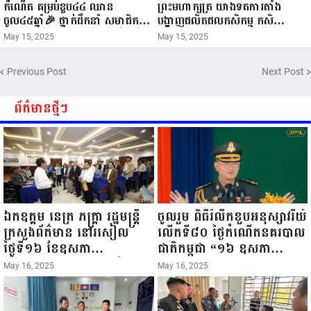
កំណើត គម្រប់ខួប៤៤ ឈាន
ព្រះមហាក្សត្រ យាងទតការតាំង
ចូល៤៥ឆ្នាំ🎉 ថ្នាក់ដឹកនាំ សមាជិក
បង្ហាញផលិតផលកសិកម្ម កសិ
សមាជិកា នៃក្រុមគ្រួសារកម្មវិធីអាជីវ
ឧស្សាហកម្ម និងសិប្បកម្ម ក្នុងព្រះរាជ
May 15, 2025
May 15, 2025
កម្មចល័ត និងកម្មករសំណង់ សូមគោរព
ពិធីច្រត់ព្រះនង្គ័ល...
ជូនពរ ជូនចំពោះ ឯកឧត្តម សាយ
Previous Post
Next Post
សំអាល់ ប្រធានសហភាពសហព័ន្ធ
យុវជនកម្ពុជា រាធានីភ្នំពេញ សូមទទួល
បាននូវ សុខភាពល្អបរិបូរណ៍
ព័ត៌មានថ្មីៗ
កម្លាំងមាំមួន បញ្ញាញាណវាងវៃ
អាយុយឺនយូរ ...
ឯកឧត្តម នេត្រ ភក្ត្រា រដ្ឋមន្ត្រី
ចូលរួម ពិធីរំលឹកខួបអនុស្សាវរីយ៍
ក្រសួងព័ត៌មាន នៅរសៀល
លើកទី៨០ ថ្ងៃកំណើតនគរបាល
ថ្ងៃទី១៦ ខែឧសភា
ជាតិកម្ពុជា “១៦ ឧសភា
ឆ្នាំ២០២៥នេះ បានអញ្ជើញចុះ
១៩៤៥ ~ ១៦ ឧសភា
May 16, 2025
May 16, 2025
ធ្វើជំរឿនថ្នាក់ដឹកនាំមន្ត្រីរាជ
២០២៥”...
ការស៉ីវិល នៃក្រសួងព័ត៌មាន...