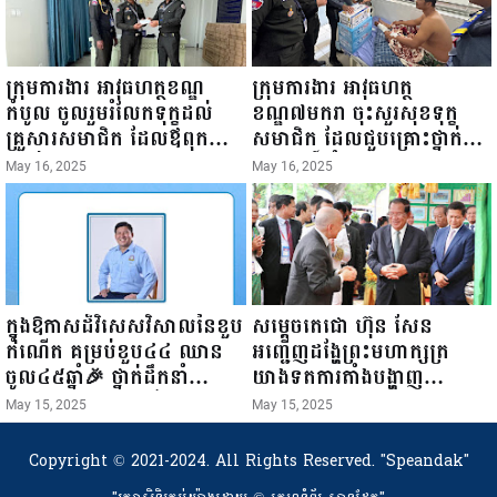
ក្រុមការងារ អាវុធហត្ថខណ្ឌ
ក្រុមការងារ អាវុធហត្ថ
កំបូល ចូលរួមរំលែកទុក្ខដល់
ខណ្ឌ៧មករា ចុះសួរសុខទុក្ខ
គ្រួសារសមាជិក ដែលឪពុកក្មេក
សមាជិក ដែលជួបគ្រោះថ្នាក់
របស់លោកទទួលមរណៈភាព!
ចរាចរណ៍ កំពុងសម្រាកព្យាបាល
May 16, 2025
May 16, 2025
នៅមន្ទីរពេទ្យ!
ក្នុងឱកាសដ៏វិសេសវិសាលនៃខួប
សម្តេចតេជោ ហ៊ុន សែន
កំណើត គម្រប់ខួប៤៤ ឈាន
អញ្ជើញដង្ហែព្រះមហាក្សត្រ
ចូល៤៥ឆ្នាំ🎉 ថ្នាក់ដឹកនាំ
យាងទតការតាំងបង្ហាញ
សមាជិក សមាជិកា នៃក្រុម
ផលិតផលកសិកម្ម កសិ
May 15, 2025
May 15, 2025
គ្រួសារកម្មវិធីអាជីវកម្មចល័ត និង
ឧស្សាហកម្ម និងសិប្បកម្ម ក្នុង
កម្មករសំណង់ សូមគោរពជូនពរ
ព្រះរាជពិធីច្រត់ព្រះនង្គ័ល...
Copyright © 2021-2024. All Rights Reserved.
"Speandak"
ជូនចំពោះ ឯកឧត្តម សាយ