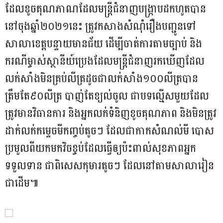
ដែលខូចគុណភាណដែលមន្ត្រីជំនាញបង្ក្រាបដកហូតបាន
នៅចុងឆ្នាំ២០២១នេះ ត្រូវកសាងសំណុំរឿងបញ្ជូនទៅ
សាលាខេត្តបន្ទាយមានជ័យ ដើម្បីចាត់ការតាមច្បាប់ និង
ករណីម្ចាស់ស្ថានីយ៍ប្រេងដែលមន្ត្រីជំនាញរកឃើញដែល
លក់សាំងមិនគ្រប់លីត្រដូចជាលក់សាំង១០០លីត្របាន
ត្រឹមតែ៩០លីត្រ បាញ់តែខ្យល់ចូល ជាបទល្មើសមួយដែល
ត្រូវមានវិធានការ និងអ្នកលក់ទំនិញខូចគុណភាព និងមិនត្រូវ
ដាក់លក់កម្ទេចមីកញ្ចប់តូចៗ ដែលជាកាកសំណល់មី បោស
ប្រមូលពីយកមកវិចខ្ចប់ដែលធ្វើឲ្យប៉ះពាល់សុខភាពអ្នក
ទទួលទាន ជាពិសេសកុមារតូចៗ ដែលនៅតាមសាលារៀន
ជាដើម៕