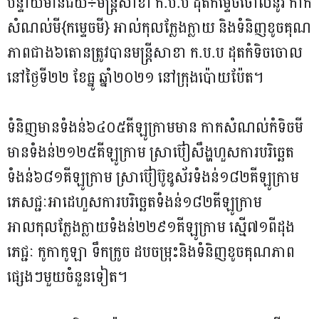
បន្ទាយមានជ័យ÷មន្ត្រីសាខា ក.ប.ប ដុតកម្ទេចចោលនូវ កាក
សំណល់មី{កម្ទេចមី} អាល់កុលក្លែងក្លាយ និងទំនិញខូចគុណ
ភាពជាង៦តោនត្រូវបានមន្ត្រីសាខា ក.ប.ប ដុតកំទិចចោល
នៅថ្ងៃទី២២ ខែធ្នូ ឆ្នាំ២០២១ នៅក្រុងប៉ោយប៉ែត។
ទំនិញមានទំងន់៦៤០៥គីឡូក្រាមមាន កាកសំណល់កំទិចមី
មានទំងន់២១២៥គីឡូក្រាម ស្រាប៊ៀសឹង្ហហួសការបរិច្ឆេត
ទំងន់៦៨១គីឡូក្រាម ស្រាប៊ៀប៊ូឌូស័រទំងន់១៨២គីឡូក្រាម
ភេសជ្ជៈអាដេហួសការបរិច្ឆេតទំងន់១៨២គីឡូក្រាម
អាលកុលក្លែងក្លាយទំងន់២២៩១គីឡូក្រាម ស្មើ៧១ពីដុង
ភេជ្ជៈ កូកាកូឡា ទឹកក្រូច ដបចម្រុះនិងទំនិញខូចគុណភាព
ផ្សេងៗមួយចំនួនទៀត។