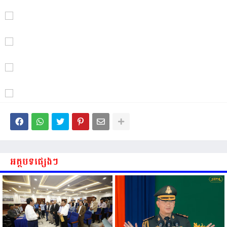
អត្ថបទផ្សេងៗ