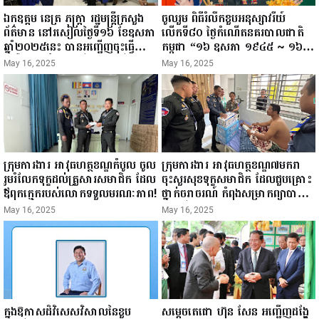
ឯកឧត្តម នេត្រ ភក្ត្រា រដ្ឋមន្ត្រីក្រសួង
ចូលរួម ពិធីរំលឹកខួបអនុស្សាវរីយ៍
ព័ត៌មាន នៅរសៀលថ្ងៃទី១៦ ខែឧសភា
លើកទី៨០ ថ្ងៃកំណើតនគរបាលជាតិ
ឆ្នាំ២០២៥នេះ បានអញ្ជើញចុះធ្វើ
កម្ពុជា “១៦ ឧសភា ១៩៤៥ ~ ១៦
ជំរឿនថ្នាក់ដឹកនាំមន្ត្រីរាជការស៉ីវិល នៃ
ឧសភា ២០២៥”...
May 16, 2025
May 16, 2025
ក្រសួងព័ត៌មាន...
ក្រុមការងារ អាវុធហត្ថខណ្ឌកំបូល ចូល
ក្រុមការងារ អាវុធហត្ថខណ្ឌ៧មករា
រួមរំលែកទុក្ខដល់គ្រួសារសមាជិក ដែល
ចុះសួរសុខទុក្ខសមាជិក ដែលជួបគ្រោះ
ឪពុកក្មេករបស់លោកទទួលមរណៈភាព!
ថ្នាក់ចរាចរណ៍ កំពុងសម្រាកព្យាបាល
នៅមន្ទីរពេទ្យ!
May 16, 2025
May 16, 2025
ក្នុងឱកាសដ៏វិសេសវិសាលនៃខួប
សម្តេចតេជោ ហ៊ុន សែន អញ្ជើញដង្ហែ